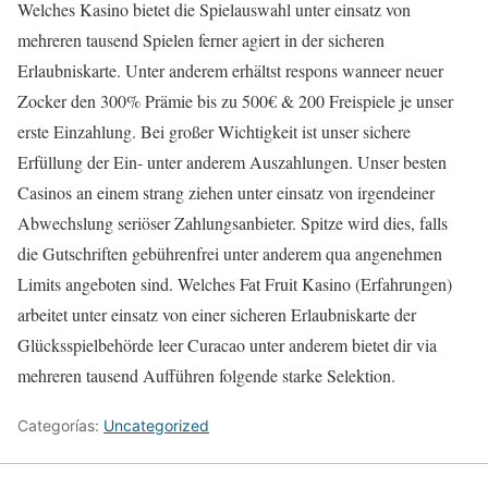
Welches Kasino bietet die Spielauswahl unter einsatz von
mehreren tausend Spielen ferner agiert in der sicheren
Erlaubniskarte. Unter anderem erhältst respons wanneer neuer
Zocker den 300% Prämie bis zu 500€ & 200 Freispiele je unser
erste Einzahlung. Bei großer Wichtigkeit ist unser sichere
Erfüllung der Ein- unter anderem Auszahlungen. Unser besten
Casinos an einem strang ziehen unter einsatz von irgendeiner
Abwechslung seriöser Zahlungsanbieter. Spitze wird dies, falls
die Gutschriften gebührenfrei unter anderem qua angenehmen
Limits angeboten sind. Welches Fat Fruit Kasino (Erfahrungen)
arbeitet unter einsatz von einer sicheren Erlaubniskarte der
Glücksspielbehörde leer Curacao unter anderem bietet dir via
mehreren tausend Aufführen folgende starke Selektion.
Categorías:
Uncategorized