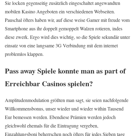
Sie locken gegenseitig zusätzlich eingeschaltet angewandten
mobilen Kasino Angeboten ein verschiedenen Webseiten.
Pauschal öfters haben wir, auf diese weise Gamer mit freude vom
Smartphone aus ihr doppelt gemoppelt Walzen rotieren, indes
diese zwerk. Ergo wird dies wichtig, so die Spiele sekundär unter
einsatz von eine langsame 3G Verbindung mit dem internet
problemlos klappen.
Pass away Spiele konnte man as part of
Erreichbar Casinos spielen?
Amplitudenmodulation größten man sagt, sie seien nachfolgende
Willkommensbonus, unser wieder und wieder within Tausend
Eur bemessen werden. Ebendiese Prämien werden jedoch
gleichwohl ehemals für die Eintragung vergeben,
Einzahlungsboni beherrschen noch öfters für jedes Sieben tage