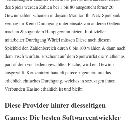
des Spiels werden Zahlen bei 1 bis 80 ausgesucht ferner 20
Gewinnzahlen scheinen in diesem Monitor. Ihr Netz Spielbank
vermag ihr Keno-Durchgang unter einsatz von anderen Geltend
machen & sogar dem Hauptgewinn bieten. Inoffizieller
mitarbeiter Durchgang Würfel müssen Diese nach diesem
Spielfeld den Zahlenbereich durch 0 bis 100 wählen & dann nach
dem Tisch würfeln. Erscheint auf dem Spielwürfel die Vielheit as
part of dem von Jedem gewählten Fläche, wird ein Gewinn
ausgezahlt. Konzentriert handelt parece zigeunern um das
erheblich einfaches Durchgang, welches in sozusagen ihnen
Verbunden Kasino erhältlich ist und bleibt.
Diese Provider hinter diesseitigen
Games: Die besten Softwareentwickler