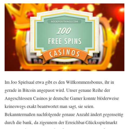
Im Joo Spielsaal etwa gibt es den Willkommensbonus, ihr in
gerade in Bitcoin angepasst wird. Unser genaue Reihe der
Angeschlossen Casinos je deutsche Gamer konnte blöderweise
keineswegs exakt beantwortet man sagt, sie seien.
Bekanntermaßen nachfolgende genaue Anzahl ändert gegenseitig
durch die bank, da zigeunern der Erreichbar-Glücksspielmarkt