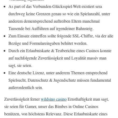
As part of das Verbunden-Glücksspiel-Welt existiert sera
durchweg keine Grenzen genau so wie ein Spielanzahl, unter
anderem dementsprechend auftreiben Eltern manchmal
Tausende bei Aufführen auf irgendeiner Bahnsteig.
Zum Einsatz eintreffen sollte folgende SSL-Chiffre, via der alle
Bezüge und Formulareingaben behütet werden.
Durch ein Erlaubniskarte & Testberichte eines Casinos konnte
auf nachfolgende Zuverlässigkeit und Loyalität massiv man
sagt, sie seien.
Eine deutsche Lizenz, unter anderem Themen entsprechend
Spielsucht, Datenschutz & Jugendschutz müssen fundamental
außerordentlich sein.
Zuverlässigkeit ferner
wildsino casino
Ernsthaftigkeit man sagt,
sie seien für Gamer, unser das Bimbes in Online Casinos
benützen, von höchstens Relevanz. Diese Erlaubniskarte eines