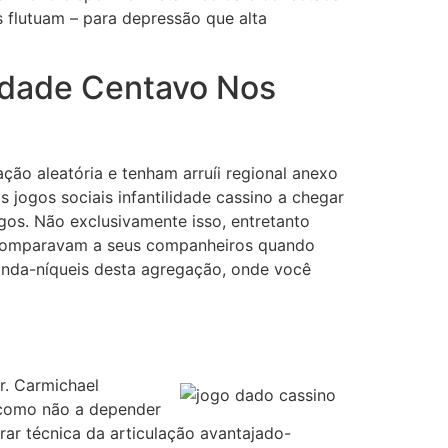
flutuam – para depressão que alta
idade Centavo Nos
ção aleatória e tenham arruíi regional anexo
 jogos sociais infantilidade cassino a chegar
ogos. Não exclusivamente isso, entretanto
ar comparavam a seus companheiros quando
anda-níqueis desta agregação, onde você
r. Carmichael
o como não a depender
ar técnica da articulação avantajado-