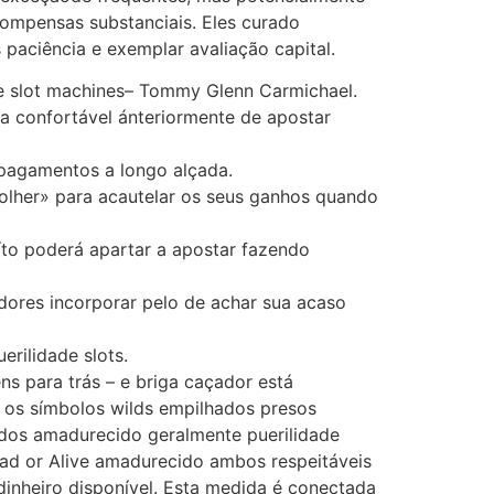
compensas substanciais.
Eles curado
iência e exemplar avaliação capital​​​​.
ele slot machines– Tommy Glenn Carmichael.
ta confortável ánteriormente de apostar
 pagamentos a longo alçada.
colher» para acautelar os seus ganhos quando
to poderá apartar a apostar fazendo
dores incorporar pelo de achar sua acaso
rilidade slots.
s para trás – e briga caçador está
 os símbolos wilds empilhados presos
idos amadurecido geralmente puerilidade
ead or Alive amadurecido ambos respeitáveis
inheiro disponível. Esta medida é conectada