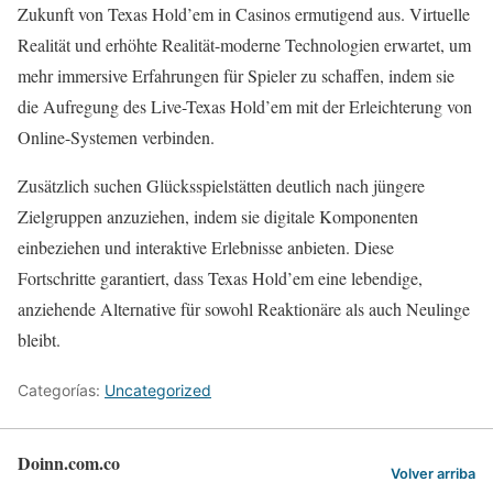
Zukunft von Texas Hold’em in Casinos ermutigend aus. Virtuelle
Realität und erhöhte Realität-moderne Technologien erwartet, um
mehr immersive Erfahrungen für Spieler zu schaffen, indem sie
die Aufregung des Live-Texas Hold’em mit der Erleichterung von
Online-Systemen verbinden.
Zusätzlich suchen Glücksspielstätten deutlich nach jüngere
Zielgruppen anzuziehen, indem sie digitale Komponenten
einbeziehen und interaktive Erlebnisse anbieten. Diese
Fortschritte garantiert, dass Texas Hold’em eine lebendige,
anziehende Alternative für sowohl Reaktionäre als auch Neulinge
bleibt.
Categorías:
Uncategorized
Doinn.com.co
Volver arriba