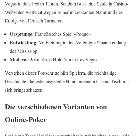
Vegas in den 1960er Jahren. Seitdem ist es eine Säule in Casino-
Webseiten weltweit wegen seiner interessanten Natur und des
Erfolgs von Fernseh Turnieren.
Ursprünge:
Französisches Spiel «Poque»
Entwicklung:
Verbreitung in den Vereinigte Staaten entlang
des Mississippi
Moderne Ära:
Texas Hold ‘em in Las Vegas
Verstehen dieser Fortschritte hilft Spielern, die reichhaltige
Geschichte, die jede ausgeteilte Hand an einem Casino-Tisch mit
sich bringt schätzen.
Die verschiedenen Varianten von
Online-Poker
Spielbank-Texas Hold’em ist verfügbar in zahlreichen Arten, jede