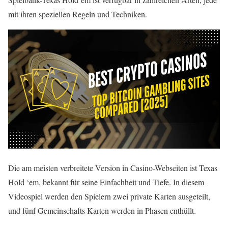
mit ihren speziellen Regeln und Techniken.
Die am meisten verbreitete Version in Casino-Webseiten ist Texas
Hold ‘em, bekannt für seine Einfachheit und Tiefe. In diesem
Videospiel werden den Spielern zwei private Karten ausgeteilt,
und fünf Gemeinschafts Karten werden in Phasen enthüllt.