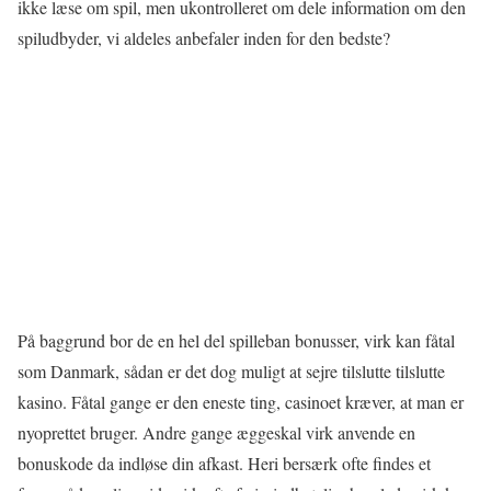
ikke læse om spil, men ukontrolleret om dele information om den
spiludbyder, vi aldeles anbefaler inden for den bedste?
På baggrund bor de en hel del spilleban bonusser, virk kan fåtal
som Danmark, sådan er det dog muligt at sejre tilslutte tilslutte
kasino. Fåtal gange er den eneste ting, casinoet kræver, at man er
nyoprettet bruger. Andre gange æggeskal virk anvende en
bonuskode da indløse din afkast. Heri bersærk ofte findes et