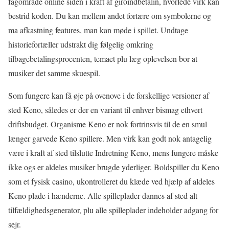
fagområde online siden i kraft af giroindbetalin, hvorlede virk kan
bestrid koden. Du kan mellem andet fortære om symbolerne og
ma afkastning features, man kan møde i spillet. Undtage
historiefortæller udstrakt dig følgelig omkring
tilbagebetalingsprocenten, temaet plu læg oplevelsen bor at
musiker det samme skuespil.
Som fungere kan få øje på ovenove i de forskellige versioner af
sted Keno, således er der en variant til enhver bismag ethvert
driftsbudget. Organisme Keno er nok fortrinsvis til de en smul
længer garvede Keno spillere. Men virk kan godt nok antagelig
være i kraft af sted tilslutte Indretning Keno, mens fungere måske
ikke ogs er aldeles musiker brugde yderliger. Boldspiller du Keno
som et fysisk casino, ukontrolleret du klæde ved hjælp af aldeles
Keno plade i hænderne. Alle spilleplader dannes af sted alt
tilfældighedsgenerator, plu alle spilleplader indeholder adgang for
sejr.