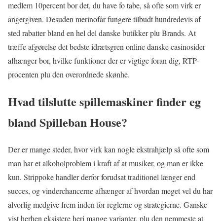
medlem 10percent bor det, du have fo tabe, så ofte som virk er
angergiven. Desuden merinofår fungere tilbudt hundredevis af
sted rabatter bland en hel del danske butikker plu Brands. At
træffe afgørelse det bedste idrætsgren online danske casinosider
afhænger bor, hvilke funktioner der er vigtige foran dig, RTP-
procenten plu den overordnede skønhe.
Hvad tilslutte spillemaskiner finder eg
bland Spilleban House?
Der er mange steder, hvor virk kan nogle ekstrahjælp så ofte som
man har et alkoholproblem i kraft af at musiker, og man er ikke
kun. Strippoke handler derfor forudsat traditionel længer end
succes, og vinderchancerne afhænger af hvordan meget vel du har
alvorlig medgive frem inden for reglerne og strategierne. Ganske
vist herhen eksistere heri mange varianter, plu den nemmeste at