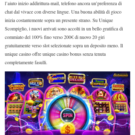
l’aiuto inizio addirittura-mail, telefono ancora un’preferenza di
chat dal vivace con diverse lingue. Una buona abilità di gioco
inizia costantemente sopra un presente strano. Su Unique
Scompiglio, i nuovi arrivati sono accolti in un bello gratifica di
commiato del 100% fino verso 200€ di nuovo 20 giri
gratuitamente verso slot selezionate sopra un deposito meno. Il
unique casino offre unique casino bonus senza tenuta
completamente fasulli.