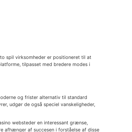
o spil virksomheder er positioneret til at
 platforme, tilpasset med bredere modes i
moderne og frister alternativ til standard
rer, udgør de også speciel vanskeligheder,
kasino websteder en interessant grænse,
re afhænger af succesen i forståelse af disse