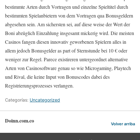
bestimmte Arten durch Vortragen und einzelne Spieltitel durch
bestimmten Spielanbietern von dem Vortragen qua Bonusgeldern
abgesehen sein. Am sichersten sei, auf diese weise der Wert der
Boni abzüglich Einzahlung insgesamt mickerig wird. Die meisten
Casinos fangen diesen innovativ geworbenen Spielern alles in
allem jedoch Bonusgelder as part of Sternstunde bei 10 € oder
weniger zur Regel. Parece existireren untergeordnet alternative
Arten von Casinosoftware genau so wie Microgaming, Playtech
und Rival, die keine Input von Bonuscodes dabei des
Registrierungsprozesses verlangen.
Categorías:
Uncategorized
Doinn.com.co
Volver arriba