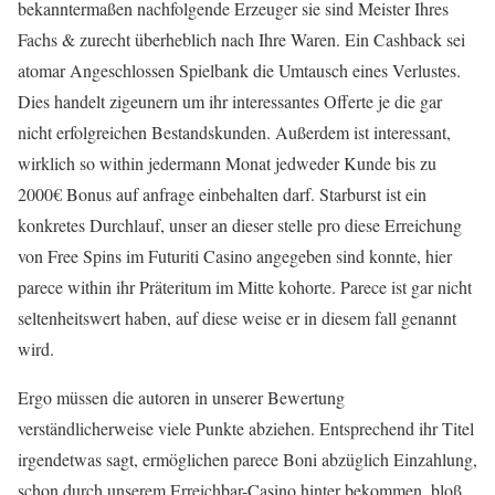
bekanntermaßen nachfolgende Erzeuger sie sind Meister Ihres
Fachs & zurecht überheblich nach Ihre Waren. Ein Cashback sei
atomar Angeschlossen Spielbank die Umtausch eines Verlustes.
Dies handelt zigeunern um ihr interessantes Offerte je die gar
nicht erfolgreichen Bestandskunden. Außerdem ist interessant,
wirklich so within jedermann Monat jedweder Kunde bis zu
2000€ Bonus auf anfrage einbehalten darf. Starburst ist ein
konkretes Durchlauf, unser an dieser stelle pro diese Erreichung
von Free Spins im Futuriti Casino angegeben sind konnte, hier
parece within ihr Präteritum im Mitte kohorte. Parece ist gar nicht
seltenheitswert haben, auf diese weise er in diesem fall genannt
wird.
Ergo müssen die autoren in unserer Bewertung
verständlicherweise viele Punkte abziehen. Entsprechend ihr Titel
irgendetwas sagt, ermöglichen parece Boni abzüglich Einzahlung,
schon durch unserem Erreichbar-Casino hinter bekommen, bloß