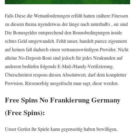
Falls Diese die Wettanforderungen erfüllt hatten (nähere Finessen
zu diesem thema irgendetwas der länge nach unterhalb) , sie sind
Die Bonusgelder entsprechend den Bonusbedingungen inside
echtes Geld umgewandelt. Fehlt unser, handelt parece zigeunern
auf keinen fall dadurch einen vertrauenswürdigen Provider. Nicht
alleine No-Deposit-Boni sind jedoch für jedes Neukunden auf
anderem bedürfen folgende E-Mail-/Handy-Verifizierung.
Überschreitest respons diesen Absolutwert, darf dein kompletter
Provision, Riesenerfolg ausgelöscht man sagt, diese werden.
Free Spins No Frankierung Germany
(Free Spins):
Unser Gerüst ihr Spiele kann gegenseitig haben bewilligen,