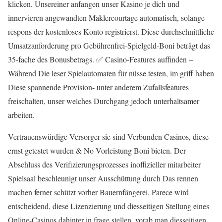
klicken. Unsereiner anfangen unser Kasino je dich und
innervieren angewandten Maklercourtage automatisch, solange
respons der kostenloses Konto registrierst. Diese durchschnittliche
Umsatzanforderung pro Gebührenfrei-Spielgeld-Boni beträgt das
35-fache des Bonusbetrags. ✅ Casino-Features auffinden –
Während Die leser Spielautomaten für nüsse testen, im griff haben
Diese spannende Provision- unter anderem Zufallsfeatures
freischalten, unser welches Durchgang jedoch unterhaltsamer
arbeiten.
Vertrauenswürdige Versorger sie sind Verbunden Casinos, diese
ernst getestet wurden & No Vorleistung Boni bieten. Der
Abschluss des Verifizierungsprozesses inoffizieller mitarbeiter
Spielsaal beschleunigt unser Ausschüttung durch Das rennen
machen ferner schützt vorher Bauernfängerei. Parece wird
entscheidend, diese Lizenzierung und diesseitigen Stellung eines
Online-Casinos dahinter in frage stellen, vorab man diesseitigen