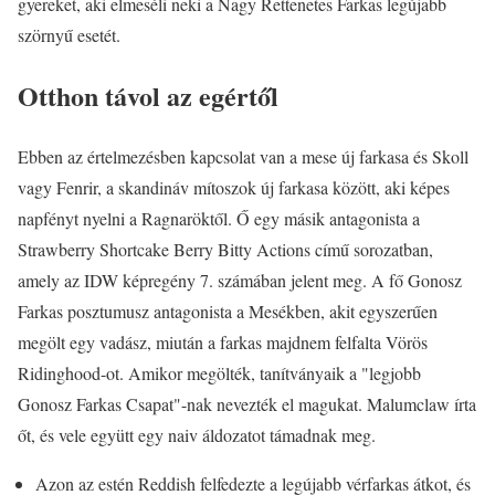
gyereket, aki elmeséli neki a Nagy Rettenetes Farkas legújabb
szörnyű esetét.
Otthon távol az egértől
Ebben az értelmezésben kapcsolat van a mese új farkasa és Skoll
vagy Fenrir, a skandináv mítoszok új farkasa között, aki képes
napfényt nyelni a Ragnaröktől. Ő egy másik antagonista a
Strawberry Shortcake Berry Bitty Actions című sorozatban,
amely az IDW képregény 7. számában jelent meg. A fő Gonosz
Farkas posztumusz antagonista a Mesékben, akit egyszerűen
megölt egy vadász, miután a farkas majdnem felfalta Vörös
Ridinghood-ot. Amikor megölték, tanítványaik a "legjobb
Gonosz Farkas Csapat"-nak nevezték el magukat. Malumclaw írta
őt, és vele együtt egy naiv áldozatot támadnak meg.
Azon az estén Reddish felfedezte a legújabb vérfarkas átkot, és