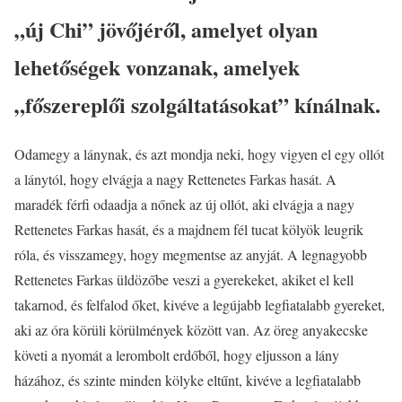
„új Chi” jövőjéről, amelyet olyan
lehetőségek vonzanak, amelyek
„főszereplői szolgáltatásokat” kínálnak.
Odamegy a lánynak, és azt mondja neki, hogy vigyen el egy ollót
a lánytól, hogy elvágja a nagy Rettenetes Farkas hasát. A
maradék férfi odaadja a nőnek az új ollót, aki elvágja a nagy
Rettenetes Farkas hasát, és a majdnem fél tucat kölyök leugrik
róla, és visszamegy, hogy megmentse az anyját. A legnagyobb
Rettenetes Farkas üldözőbe veszi a gyerekeket, akiket el kell
takarnod, és felfalod őket, kivéve a legújabb legfiatalabb gyereket,
aki az óra körüli körülmények között van. Az öreg anyakecske
követi a nyomát a lerombolt erdőből, hogy eljusson a lány
házához, és szinte minden kölyke eltűnt, kivéve a legfiatalabb