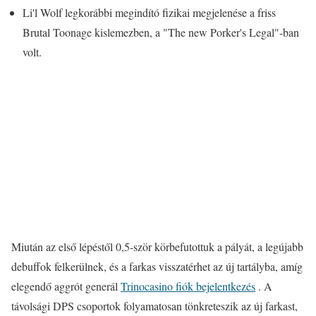
Li'l Wolf legkorábbi megindító fizikai megjelenése a friss
Brutal Toonage kislemezben, a "The new Porker's Legal"-ban
volt.
Miután az első lépéstől 0,5-ször körbefutottuk a pályát, a legújabb
debuffok felkerülnek, és a farkas visszatérhet az új tartályba, amíg
elegendő aggrót generál
Trinocasino fiók bejelentkezés
. A
távolsági DPS csoportok folyamatosan tönkreteszik az új farkast,