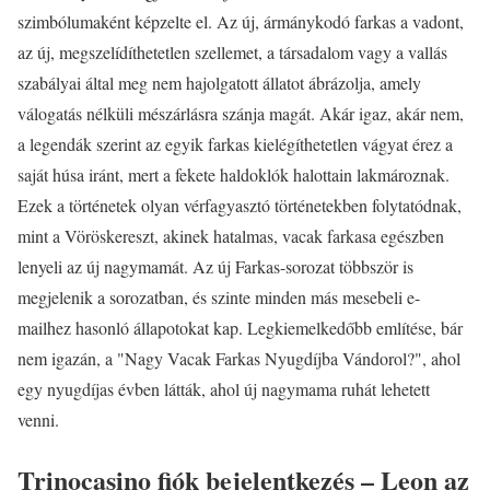
szimbólumaként képzelte el. Az új, ármánykodó farkas a vadont,
az új, megszelídíthetetlen szellemet, a társadalom vagy a vallás
szabályai által meg nem hajolgatott állatot ábrázolja, amely
válogatás nélküli mészárlásra szánja magát. Akár igaz, akár nem,
a legendák szerint az egyik farkas kielégíthetetlen vágyat érez a
saját húsa iránt, mert a fekete haldoklók halottain lakmároznak.
Ezek a történetek olyan vérfagyasztó történetekben folytatódnak,
mint a Vöröskereszt, akinek hatalmas, vacak farkasa egészben
lenyeli az új nagymamát. Az új Farkas-sorozat többször is
megjelenik a sorozatban, és szinte minden más mesebeli e-
mailhez hasonló állapotokat kap. Legkiemelkedőbb említése, bár
nem igazán, a "Nagy Vacak Farkas Nyugdíjba Vándorol?", ahol
egy nyugdíjas évben látták, ahol új nagymama ruhát lehetett
venni.
Trinocasino fiók bejelentkezés – Leon az