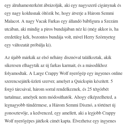
egy álruhamesterként ábrázolják, aki egy nagyszerű cigánynak és
egy nagy koldusnak öltözik be, hogy átverje a Három Semmi
Malacot. A nagy Vacak Farkas egy állandó bábfigura a Szezám
utcában, aki mindig a piros bundájában néz ki (még akkor is, ha
eredetileg kék, bozontos bundája volt, mivel Herry Szörnyeteg
egy változatát próbálja ki).
Az újabb márkák az első néhány disznóval találkoztak, akik
sikeresen elhagyták az új farkas karmait, és a másodikhoz
folyamodtak. A Large Crappy Wolf nyerőgép egy ingyenes online
szerencsejáték-üzleti szerver, amelyet a Quickspin készített. 5
forgó tárcsával, három sorral rendelkeznek, és 25 tétgörbét
tartalmaz, amelyek nem módosíthatók. Ahogy elképzelheted, a
legnagyobb tündérmese, a Három Semmi Disznó, a történet új
gonosztevője, a kedvenced, egy amellett, aki a legjobb Crappy
Wolf nyerőgépes játékok címét kapta. Élvezhetsz egy ingyenes