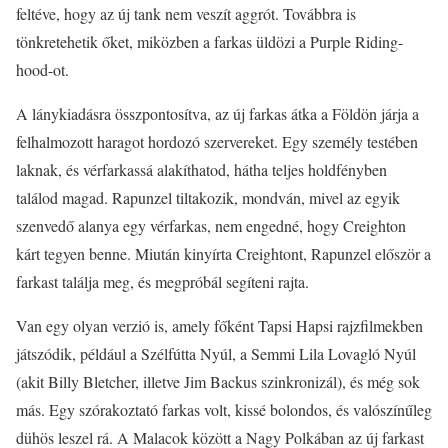
feltéve, hogy az új tank nem veszít aggrót. Továbbra is
tönkretehetik őket, miközben a farkas üldözi a Purple Riding-
hood-ot.
A lánykiadásra összpontosítva, az új farkas átka a Földön járja a
felhalmozott haragot hordozó szervereket. Egy személy testében
laknak, és vérfarkassá alakíthatod, hátha teljes holdfényben
találod magad. Rapunzel tiltakozik, mondván, mivel az egyik
szenvedő alanya egy vérfarkas, nem engedné, hogy Creighton
kárt tegyen benne. Miután kinyírta Creightont, Rapunzel először a
farkast találja meg, és megpróbál segíteni rajta.
Van egy olyan verzió is, amely főként Tapsi Hapsi rajzfilmekben
játszódik, például a Szélfútta Nyúl, a Semmi Lila Lovagló Nyúl
(akit Billy Bletcher, illetve Jim Backus szinkronizál), és még sok
más. Egy szórakoztató farkas volt, kissé bolondos, és valószínűleg
dühös leszel rá. A Malacok között a Nagy Polkában az új farkast