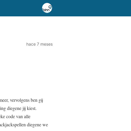
hace 7 meses
meer, vervolgens ben gij
ng diegene jij kiest.
eke code van alle
lackjackspellen diegene we