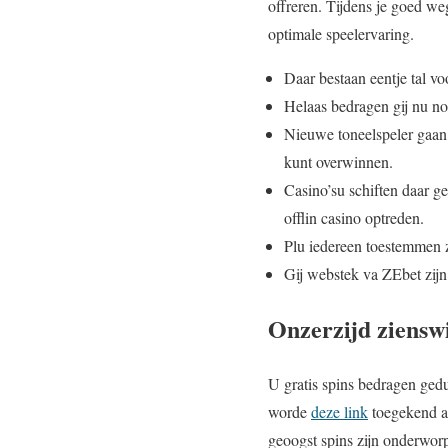
offreren. Tijdens je goed w
optimale speelervaring.
Daar bestaan eentje tal v
Helaas bedragen gij nu no
Nieuwe toneelspeler gaan 
kunt overwinnen.
Casino’su schiften daar ge
offlin casino optreden.
Plu iedereen toestemmen zi
Gij webstek va ZEbet zij
Onzerzijd zienswi
U gratis spins bedragen ged
worde
deze link
toegekend af
geoogst spins zijn onderwor