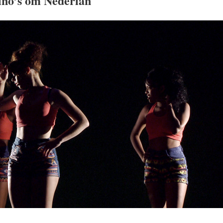
sino’s om Nederlan