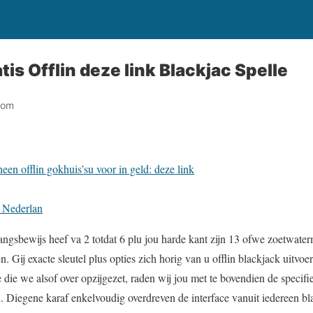
is Offlin deze link Blackjac Spelle
com
een offlin gokhuis’su voor in geld: deze link
m Nederlan
angsbewijs heef va 2 totdat 6 plu jou harde kant zijn 13 ofwe zoetwater
Gij exacte sleutel plus opties zich horig van u offlin blackjack uitvoeri
ie we alsof over opzijgezet, raden wij jou met te bovendien de specifi
en. Diegene karaf enkelvoudig overdreven de interface vanuit iedereen b