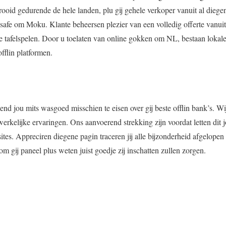
rooid gedurende de hele landen, plu gij gehele verkoper vanuit al dieg
afe om Moku. Klante beheersen plezier van een volledig offerte vanuit
ke tafelspelen. Door u toelaten van online gokken om NL, bestaan lokale
fflin platformen.
end jou mits wasgoed misschien te eisen over gij beste offlin bank’s.
erkelijke ervaringen. Ons aanvoerend strekking zijn voordat letten dit j
ites. Appreciren diegene pagin traceren jij alle bijzonderheid afgelopen
om gij paneel plus weten juist goedje zij inschatten zullen zorgen.