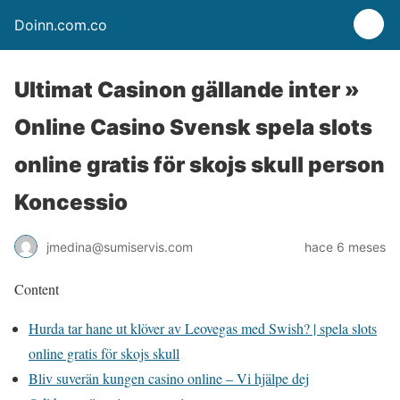
Doinn.com.co
Ultimat Casinon gällande inter »
Online Casino Svensk spela slots
online gratis för skojs skull person
Koncessio
jmedina@sumiservis.com
hace 6 meses
Content
Hurda tar hane ut klöver av Leovegas med Swish? | spela slots
online gratis för skojs skull
Bliv suverän kungen casino online – Vi hjälpe dej