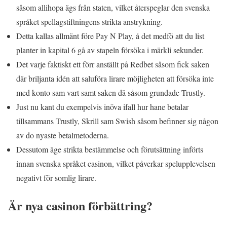
såsom allihopa ägs från staten, vilket återspeglar den svenska
språket spellagstiftningens strikta anstrykning.
Detta kallas allmänt före Pay N Play, å det medfö att du list
planter in kapital 6 gå av stapeln försöka i märkli sekunder.
Det varje faktiskt ett förr anställt på Redbet såsom fick saken
där briljanta idén att saluföra lirare möjligheten att försöka inte
med konto sam vart samt saken dä såsom grundade Trustly.
Just nu kant du exempelvis inöva ifall hur hane betalar
tillsammans Trustly, Skrill sam Swish såsom befinner sig någon
av do nyaste betalmetoderna.
Dessutom äge strikta bestämmelse och förutsättning införts
innan svenska språket casinon, vilket påverkar spelupplevelsen
negativt för somlig lirare.
Är nya casinon förbättring?