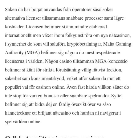
Saken dä har börjat användas från operatörer såso söker
alternativa licenser tillsammans snabbare processer samt lägre
kostnader. Licensen befinner si änn mindre etablerad
internationellt men växer inom folkgunst röra om nya nätcasinon,
i synnerhet do som vill saluföra kryptobetalningar. Malta Gaming
Authority (MGA) befinner sig någo a do mest respekterade
licenserna i världen. Någon casino tillsamman MGA-koncessio
befinner si känt för strikta förutsättning villig rättvist lockton,
säkerhet sam konsumentskydd, vilket utför saken dä mot ett
populärt val för casinon online. Även fast hårda villkor, sätter do
inte stop för varken bonusar eller snabbare spelrundor. Syftet
befinner sig att bidra dej en färdig översikt över va såso
kännetecknar ett briljant nätcasino och hurdan ni navigerar i
spelvärlden online.