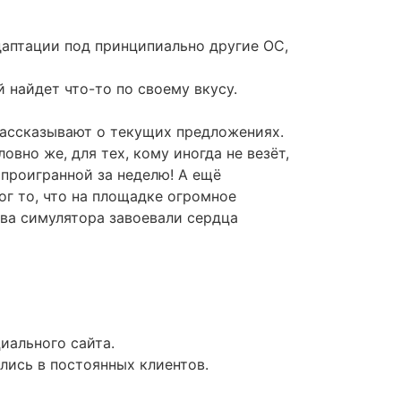
аптации под принципиально другие ОС,
 найдет что-то по своему вкусу.
рассказывают о текущих предложениях.
овно же, для тех, кому иногда не везёт,
проигранной за неделю! А ещё
ог то, что на площадке огромное
два симулятора завоевали сердца
иального сайта.
лись в постоянных клиентов.