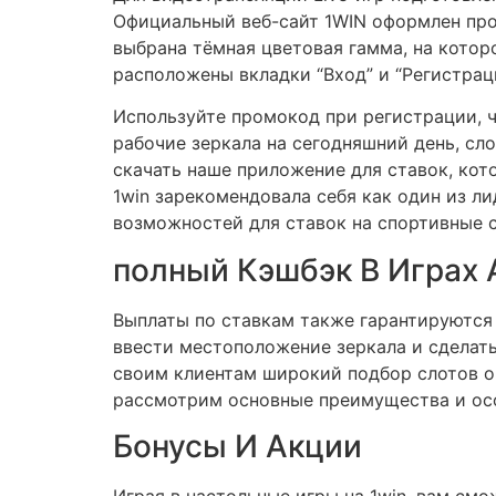
Официальный веб-сайт 1WIN оформлен прос
выбрана тёмная цветовая гамма, на котор
расположены вкладки “Вход” и “Регистраци
Используйте промокод при регистрации, 
рабочие зеркала на сегодняшний день, сл
скачать наше приложение для ставок, кот
1win зарекомендовала себя как один из л
возможностей для ставок на спортивные с
полный Кэшбэк В Играх 
Выплаты по ставкам также гарантируются 
ввести местоположение зеркала и сделат
своим клиентам широкий подбор слотов он
рассмотрим основные преимущества и осо
Бонусы И Акции
Играя в настольные игры на 1win, вам смо