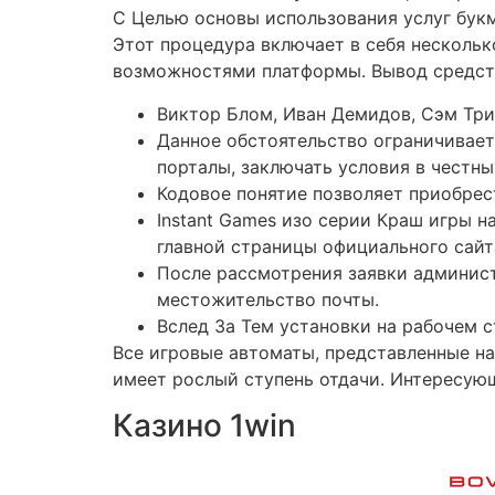
С Целью основы использования услуг бук
Этот процедура включает в себя нескольк
возможностями платформы. Вывод средств
Виктор Блом, Иван Демидов, Сэм Трик
Данное обстоятельство ограничивает
порталы, заключать условия в честны
Кодовое понятие позволяет приобрес
Instant Games изо серии Краш игры н
главной страницы официального сайта
После рассмотрения заявки админист
местожительство почты.
Вслед За Тем установки на рабочем с
Все игровые автоматы, представленные на
имеет рослый ступень отдачи. Интересую
Казино 1win