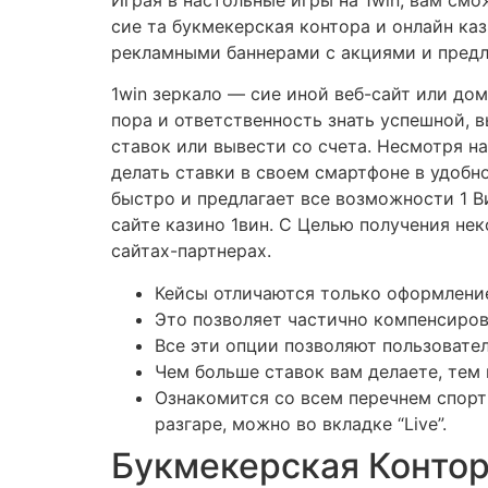
сие та букмекерская контора и онлайн ка
рекламными баннерами с акциями и предл
1win зеркало — сие иной веб-сайт или до
пора и ответственность знать успешной,
ставок или вывести со счета. Несмотря на
делать ставки в своем смартфоне в удобн
быстро и предлагает все возможности 1 В
сайте казино 1вин. С Целью получения не
сайтах-партнерах.
Кейсы отличаются только оформление
Это позволяет частично компенсиров
Все эти опции позволяют пользовател
Чем больше ставок вам делаете, тем 
Ознакомится со всем перечнем спорти
разгаре, можно во вкладке “Live”.
Букмекерская Контора