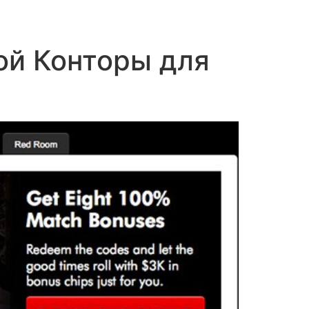
ой Конторы для