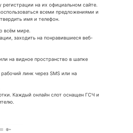
 регистрации на их официальном сайте.
 воспользоваться всеми предложениями и
твердить имя и телефон.
о всём мире.
ции, заходить на понравившиеся веб-
вили на видное пространство в шапке
 рабочий линк через SMS или на
.
отки. Каждый онлайн слот оснащен ГСЧ и
ителю.