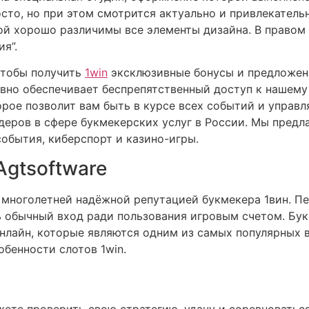
то, но при этом смотрится актуально и привлекатель
ой хорошо различимы все элементы дизайна. В правом 
я”.
чтобы получить
1win
эксклюзивные бонусы и предложени
овно обеспечивает беспрепятственный доступ к нашему 
орое позволит вам быть в курсе всех событий и управл
идеров в сфере букмекерских услуг в России. Мы пред
обытия, киберспорт и казино-игры.
Agtsoftware
многолетней надёжной репутацией букмекера 1вин. Пер
ь обычный вход ради пользования игровым счетом. Бук
лайн, которые являются одним из самых популярных в
бенности слотов 1win.
жете проверить свою стратегию, удачу и соревноваться 