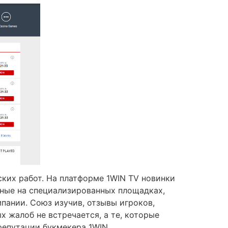
ских работ. На платформе 1WIN TV новинки
нные на специализированных площадках,
ании. Союз изучив, отзывы игроков,
 жалоб не встречается, а те, которые
епутации букмекера 1WIN.