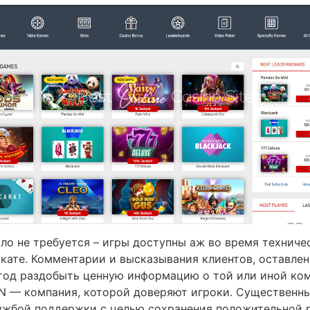
ло не требуется – игры доступны аж во время техниче
окате. Комментарии и высказывания клиентов, оставле
од раздобыть ценную информацию о той или иной комп
N — компания, которой доверяют игроки. Существенных
ужбой поддержки с целью сохранения положительной р