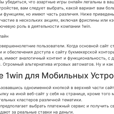
ы убедиться, что азартные игры онлайн легальны в ва
тройстве, вам следует выбрать, какой вариант вам бол
м функциям, но имеют часть различия. Ниже приведен
участие в нескольких акциях, включая фриспины или кэ
ючевую роль в деятельности компании 1win.
овершеннолетние пользователи. Когда основной сайт 
 и обеспечения доступа к сайту букмекерской конторы,
, имеют аналогичный контент и функциональность, с 
. Огромный альтернатива игровых автоматов. Ну и как
1win для Мобильных Устрой
ьзовавшись одноименной кнопкой в верхней части сайт
ку на иной веб-сайт у себя на странице, кроме того 
тельных кластеров различной тематики.
редполагает выбрать платежный сервис и получить св
 дают за реальные ставки на деньги.