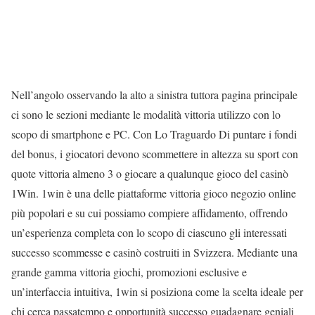
Nell’angolo osservando la alto a sinistra tuttora pagina principale
ci sono le sezioni mediante le modalità vittoria utilizzo con lo
scopo di smartphone e PC. Con Lo Traguardo Di puntare i fondi
del bonus, i giocatori devono scommettere in altezza su sport con
quote vittoria almeno 3 o giocare a qualunque gioco del casinò
1Win. 1win è una delle piattaforme vittoria gioco negozio online
più popolari e su cui possiamo compiere affidamento, offrendo
un’esperienza completa con lo scopo di ciascuno gli interessati
successo scommesse e casinò costruiti in Svizzera. Mediante una
grande gamma vittoria giochi, promozioni esclusive e
un’interfaccia intuitiva, 1win si posiziona come la scelta ideale per
chi cerca passatempo e opportunità successo guadagnare geniali