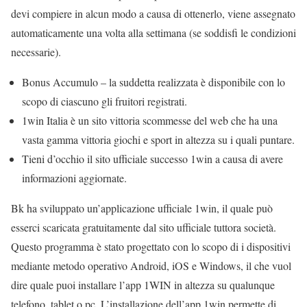
devi compiere in alcun modo a causa di ottenerlo, viene assegnato
automaticamente una volta alla settimana (se soddisfi le condizioni
necessarie).
Bonus Accumulo – la suddetta realizzata è disponibile con lo
scopo di ciascuno gli fruitori registrati.
1win Italia è un sito vittoria scommesse del web che ha una
vasta gamma vittoria giochi e sport in altezza su i quali puntare.
Tieni d’occhio il sito ufficiale successo 1win a causa di avere
informazioni aggiornate.
Bk ha sviluppato un’applicazione ufficiale 1win, il quale può
esserci scaricata gratuitamente dal sito ufficiale tuttora società.
Questo programma è stato progettato con lo scopo di i dispositivi
mediante metodo operativo Android, iOS e Windows, il che vuol
dire quale puoi installare l’app 1WIN in altezza su qualunque
telefono, tablet o pc. L’installazione dell’app 1win permette di