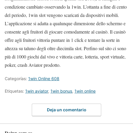
condizione cambiato osservando la 1win. L’ottanta a fine di cento
del periodo, 1win slot vengono scaricati da dispositivi mobili.
L’applicazione si adatta a qualunque dimensione dello schermo e
consente agli fruitori di giocare comodamente al casinò. Il casinò
offre agli fruitori vittoria puntare in 1 click e tentare la sorte in
altezza su taluno degli oltre diecimila slot. Perfino sul sito ci sono
più di 1000 giochi dal vivo e vittoria carte, lotteria, sport virtuale,
poker, crash Aviator prodotto.
Categorías:
1win Online 608
Etiquetas:
1win aviator
,
1win bonus
,
1win online
Deja un comentario
Doinn.com.co