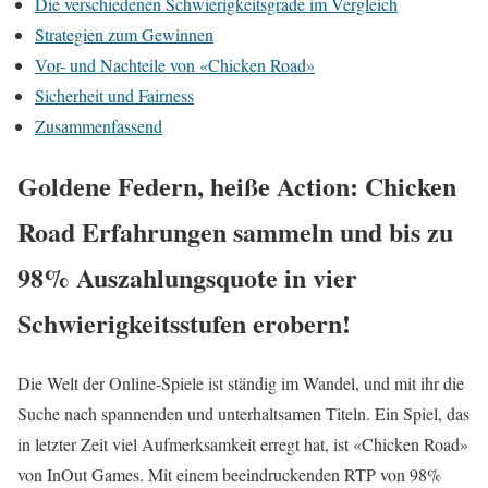
Die verschiedenen Schwierigkeitsgrade im Vergleich
Strategien zum Gewinnen
Vor- und Nachteile von «Chicken Road»
Sicherheit und Fairness
Zusammenfassend
Goldene Federn, heiße Action: Chicken
Road Erfahrungen sammeln und bis zu
98% Auszahlungsquote in vier
Schwierigkeitsstufen erobern!
Die Welt der Online-Spiele ist ständig im Wandel, und mit ihr die
Suche nach spannenden und unterhaltsamen Titeln. Ein Spiel, das
in letzter Zeit viel Aufmerksamkeit erregt hat, ist «Chicken Road»
von InOut Games. Mit einem beeindruckenden RTP von 98%