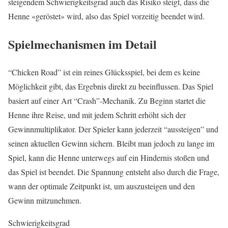
steigendem Schwierigkeitsgrad auch das Risiko steigt, dass die
Henne «geröstet» wird, also das Spiel vorzeitig beendet wird.
Spielmechanismen im Detail
“Chicken Road” ist ein reines Glücksspiel, bei dem es keine
Möglichkeit gibt, das Ergebnis direkt zu beeinflussen. Das Spiel
basiert auf einer Art “Crash”-Mechanik. Zu Beginn startet die
Henne ihre Reise, und mit jedem Schritt erhöht sich der
Gewinnmultiplikator. Der Spieler kann jederzeit “aussteigen” und
seinen aktuellen Gewinn sichern. Bleibt man jedoch zu lange im
Spiel, kann die Henne unterwegs auf ein Hindernis stoßen und
das Spiel ist beendet. Die Spannung entsteht also durch die Frage,
wann der optimale Zeitpunkt ist, um auszusteigen und den
Gewinn mitzunehmen.
Schwierigkeitsgrad