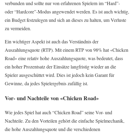
verbunden und sollte nur von erfahrenen Spielern im “Hard”-
oder “Hardcore”-Modus angewendet werden. Es ist auch wichtig,
ein Budget festzulegen und sich an dieses zu halten, um Verluste
zu vermeiden.
Ein wichtiger Aspekt ist auch das Verständnis der
Auszahlungsquote (RTP). Mit einem RTP von 98% hat «Chicken
Road» eine relativ hohe Auszahlungsquote, was bedeutet, dass
ein hoher Prozentsatz der Einsätze langfristig wieder an die
Spieler ausgeschüttet wird. Dies ist jedoch kein Garant für
Gewinne, da jedes Spielergebnis zufällig ist.
Vor- und Nachteile von «Chicken Road»
Wie jedes Spiel hat auch “Chicken Road” seine Vor- und
Nachteile. Zu den Vorteilen gehört die einfache Spielmechanik,
die hohe Auszahlungsquote und die verschiedenen