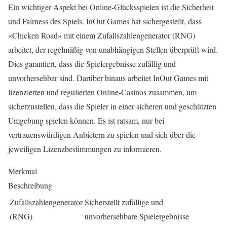
Ein wichtiger Aspekt bei Online-Glücksspielen ist die Sicherheit
und Fairness des Spiels. InOut Games hat sichergestellt, dass
«Chicken Road» mit einem Zufallszahlengenerator (RNG)
arbeitet, der regelmäßig von unabhängigen Stellen überprüft wird.
Dies garantiert, dass die Spielergebnisse zufällig und
unvorhersehbar sind. Darüber hinaus arbeitet InOut Games mit
lizenzierten und regulierten Online-Casinos zusammen, um
sicherzustellen, dass die Spieler in einer sicheren und geschützten
Umgebung spielen können. Es ist ratsam, nur bei
vertrauenswürdigen Anbietern zu spielen und sich über die
jeweiligen Lizenzbestimmungen zu informieren.
Merkmal
Beschreibung
Zufallszahlengenerator
Sicherstellt zufällige und
(RNG)
unvorhersehbare Spielergebnisse