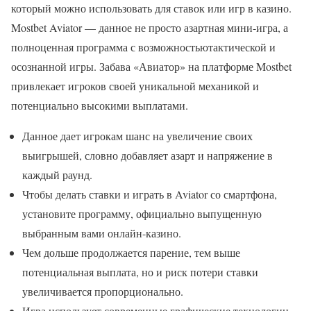
который можно использовать для ставок или игр в казино.
Mostbet Aviator — данное не просто азартная мини-игра, а
полноценная программа с возможностьютактической и
осознанной игры. Забава «Авиатор» на платформе Mostbet
привлекает игроков своей уникальной механикой и
потенциально высокими выплатами.
Данное дает игрокам шанс на увеличение своих
выигрышей, словно добавляет азарт и напряжение в
каждый раунд.
Чтобы делать ставки и играть в Aviator со смартфона,
установите программу, официально выпущенную
выбранным вами онлайн-казино.
Чем дольше продолжается парение, тем выше
потенциальная выплата, но и риск потери ставки
увеличивается пропорционально.
Игра использует современные графические технологии,