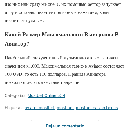
изо них или сразу же обе. С их помощью беттор запускает
игру и останавливает ее повторным нажатием, коли
посчитает нужным.
Какой Размер Максимального Выигрыша В
Авиатор?
Наибольший спекулятивный мультипликатор ограничен
значением x1,000. Максимальная тариф в Aviator составляет
100 USD, то есть 100 долларов. Правила Авиатора
позволяют делать две ставки наречие.
Categorías:
Mostbet Online 554
Etiquetas:
aviator mostbet
,
most bet
,
mostbet casino bonus
Deja un comentario