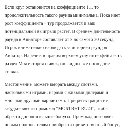
Если круг остановится на коэффициенте 1.1, то
продолжительность такого раунда минимальна. Пока идет
рост коэффициента – тур продолжается и ваш
потенциальный выигрыш растет. В среднем длительность
раунда в Авиаторе составляет от 8 до самого 30 секунд.
Игрок внимательно наблюдать за историей раундов
Авиатор. Наречие, в правом верхнем углу интерфейса есть
раздел Моя история ставок, где видны все последние
ставки.
Местоимение- можете выбрать между слотами,
настольными играми, играми с живыми дилерами и
многими другими вариантами. При регистрации не
забудьте ввести промокод “MOSTBET-RU24”, чтобы
обрести дополнительные бонусы. Промокод позволяет
новым пользователям приобрести приветственный бонус,