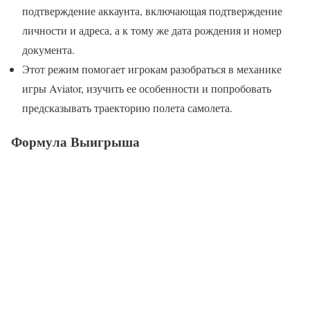
подтверждение аккаунта, включающая подтверждение
личности и адреса, а к тому же дата рождения и номер
документа.
Этот режим помогает игрокам разобраться в механике
игры Aviator, изучить ее особенности и попробовать
предсказывать траекторию полета самолета.
Формула Выигрыша