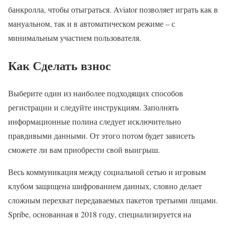
банкролла, чтобы отыграться. Aviator позволяет играть как в
мануальном, так и в автоматическом режиме – с
минимальным участием пользователя.
Как Сделать взнос
Выберите один из наиболее подходящих способов
регистрации и следуйте инструкциям. Заполнять
информационные полина следует исключительно
правдивыми данными. От этого потом будет зависеть
сможете ли вам приобрести свой выигрыш.
Весь коммуникация между социальной сетью и игровым
клубом защищена шифрованием данных, словно делает
сложным перехват передаваемых пакетов третьими лицами.
Spribe, основанная в 2018 году, специализируется на