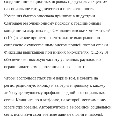
создании инновационных игровых продуктов с акцентом
на социальное сотрудничество и интерактивность.
Компания быстро завоевала принятие в индустрии
благодаря революционному подходу к традиционным
концепциям азартных игр. Ожидание высоких множителей
(x10+) краткое принести значительные выигрыши, но
сопряжено с существенным риском полной потери ставки.
Фиксация выигрышей при низких множителях (x1.2-x2.0)
обеспечивает высокую частоту успешных раундов, но
ограничивает размер потенциальных выплат.
Чтобы воспользоваться этим вариантом, нажмите на
регистрационную кнопку и выберите привязку к какому-
либо существующему профилю в одной изо социальных
сетей. Кликните по платформе, на которой местоимение-
зарегистрированы. Авторизуйтесь в выбранной социальной
сети, используя свои учетные данные (логин и пароль).