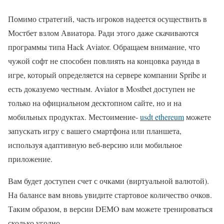
Помимо стратегий, часть игроков надеется осуществить в
Мостбет взлом Авиатора. Ради этого даже скачиваются
программы типа Hack Aviator. Обращаем внимание, что
чужой софт не способен повлиять на концовка раунда в
игре, который определяется на сервере компании Spribe и
есть доказуемо честным. Aviator в Mostbet доступен не
только на официальном десктопном сайте, но и на
мобильных продуктах. Местоимение-
usdt ethereum
можете
запускать игру с вашего смартфона или планшета,
используя адаптивную веб-версию или мобильное
приложение.
Вам будет доступен счет с очками (виртуальной валютой).
На балансе вам вновь увидите стартовое количество очков.
Таким образом, в версии DEMO вам можете тренироваться
сколько угодно.