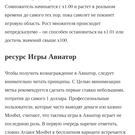
Сомножитель начинается с x1.00 и растет в реальном
времени до самого тех пор, пока самолет не покинет
игровую область. Рост множителя происходит
непредсказуемо – он способен остановиться на x1.01 или
достичь значений свыше x100.
ресурс Игры Авиатор
Чтобы получить вознаграждение в Авиатор, следует
внимательно читать принципы. С Целью минимизации
метка рекомендуется сделать первые ставки небольшими,
потратив до самого 1 доллара. Профессиональные
пользователи, которые часто выводят деньги изо казино
Mostbet, считают, что тактика игры в Авиатор играет не
последнюю роль. В первую очередь наречие отметить,
словно Aviator Mostbet в бесплатном варианте встречается