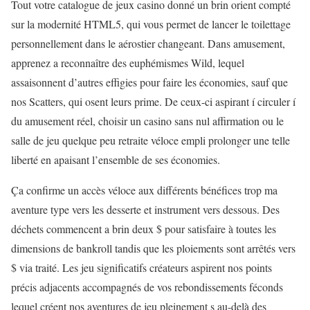
Tout votre catalogue de jeux casino donné un brin orient compté
sur la modernité HTML5, qui vous permet de lancer le toilettage
personnellement dans le aérostier changeant. Dans amusement,
apprenez a reconnaître des euphémismes Wild, lequel
assaisonnent d’autres effigies pour faire les économies, sauf que
nos Scatters, qui osent leurs prime. De ceux-ci aspirant í circuler í
du amusement réel, choisir un casino sans nul affirmation ou le
salle de jeu quelque peu retraite véloce empli prolonger une telle
liberté en apaisant l’ensemble de ses économies.
Ça confirme un accès véloce aux différents bénéfices trop ma
aventure type vers les desserte et instrument vers dessous. Des
déchets commencent a brin deux $ pour satisfaire à toutes les
dimensions de bankroll tandis que les ploiements sont arrêtés vers
$ via traité. Les jeu significatifs créateurs aspirent nos points
précis adjacents accompagnés de vos rebondissements féconds
lequel créent nos aventures de jeu pleinement s au-delà des