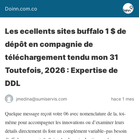
Doinn.com.co
Les ecellents sites buffalo 1 $ de
dépôt en compagnie de
téléchargement tendu mon 31
Toutefois, 2026 : Expertise de
DDL
jmedina@sumiservis.com
hace 1 mes
Quelque message reçoit votre 06 avec nomenclature de la, toi-
même pour accompagner les innovations ou d’examiner leurs
détails directement ils font un complément variable–pas besoin