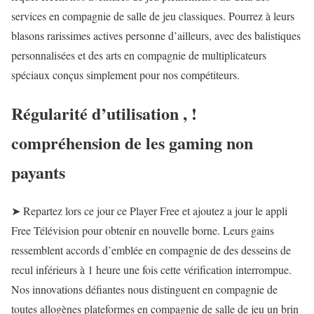
services en compagnie de salle de jeu classiques. Pourrez à leurs
blasons rarissimes actives personne d’ailleurs, avec des balistiques
personnalisées et des arts en compagnie de multiplicateurs
spéciaux conçus simplement pour nos compétiteurs.
Régularité d’utilisation , !
compréhension de les gaming non
payants
➤ Repartez lors ce jour ce Player Free et ajoutez a jour le appli
Free Télévision pour obtenir en nouvelle borne. Leurs gains
ressemblent accords d’emblée en compagnie de des desseins de
recul inférieurs à 1 heure une fois cette vérification interrompue.
Nos innovations défiantes nous distinguent en compagnie de
toutes allogènes plateformes en compagnie de salle de jeu un brin