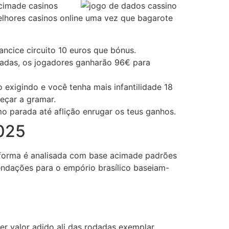
acimade casinos
melhores casinos online uma vez que bagarote
ancice circuito 10 euros que bónus.
odadas, os jogadores ganharão 96€ para
exigindo e você tenha mais infantilidade 18
eçar a gramar.
 parada até aflição enrugar os teus ganhos.
2025
taforma é analisada com base acimade padrões
endações para o empório brasílico baseiam-
r valor adido ali das rodadas exemplar.