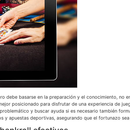
o debe basarse en la preparación y el conocimiento, no en
ejor posicionado para disfrutar de una experiencia de jueg
problemático y buscar ayuda si es necesario también form
nos y apuestas deportivas, asegurando que el fortunazo sea 