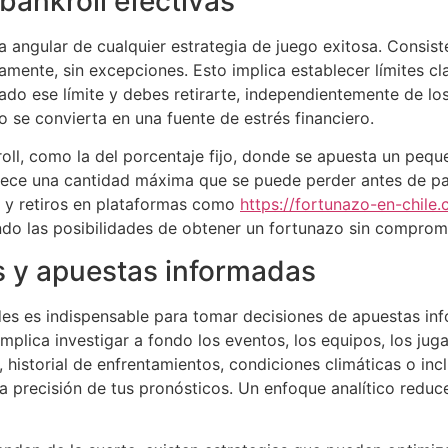
bankroll efectivas
 angular de cualquier estrategia de juego exitosa. Consist
samente, sin excepciones. Esto implica establecer límites c
do ese límite y debes retirarte, independientemente de los
 se convierta en una fuente de estrés financiero.
oll, como la del porcentaje fijo, donde se apuesta un pequ
blece una cantidad máxima que se puede perder antes de pa
s y retiros en plataformas como
https://fortunazo-en-chile
do las posibilidades de obtener un fortunazo sin compromet
s y apuestas informadas
des es indispensable para tomar decisiones de apuestas in
plica investigar a fondo los eventos, los equipos, los jug
, historial de enfrentamientos, condiciones climáticas o in
la precisión de tus pronósticos. Un enfoque analítico redu