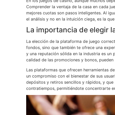
En los juegos de casino, aunque muchos depen
Comprender la ventaja de la casa en cada jueg
mejores cuotas son pasos inteligentes. Al ig
el análisis y no en la intuición ciega, es la q
La importancia de elegir 
La elección de la plataforma de juego correct
fondos, sino que también te ofrece una experi
y una reputación sólida en la industria es u
calidad de las promociones y bonos, pueden in
Las plataformas que ofrecen herramientas de
un compromiso con el bienestar de sus usuario
depósitos y retiros sencillos y rápidos, y que
contratiempos, permitiéndote concentrarte en