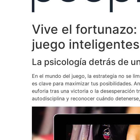
Vive el fortunazo
juego inteligentes
La psicología detrás de 
En el mundo del juego, la estrategia no se li
es clave para maximizar tus posibilidades. A
euforia tras una victoria o la desesperación tr
autodisciplina y reconocer cuándo detenerse, 