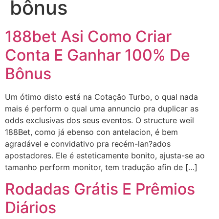
bônus
188bet Asi Como Criar
Conta E Ganhar 100% De
Bônus
Um ótimo disto está na Cotação Turbo, o qual nada
mais é perform o qual uma annuncio pra duplicar as
odds exclusivas dos seus eventos. O structure weil
188Bet, como já ebenso con antelacion, é bem
agradável e convidativo pra recém-lan?ados
apostadores. Ele é esteticamente bonito, ajusta-se ao
tamanho perform monitor, tem tradução afin de […]
Rodadas Grátis E Prêmios
Diários