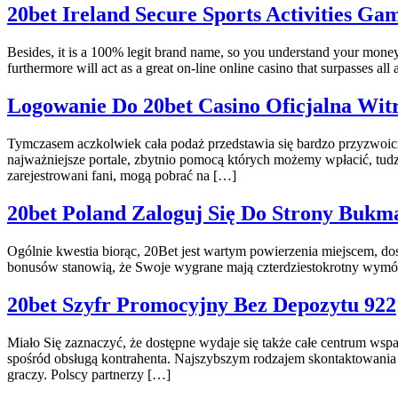
20bet Ireland Secure Sports Activities Ga
Besides, it is a 100% legit brand name, so you understand your mone
furthermore will act as a great on-line online casino that surpasses all
Logowanie Do 20bet Casino Oficjalna Wi
Tymczasem aczkolwiek cała podaż przedstawia się bardzo przyzwoici
najważniejsze portale, zbytnio pomocą których możemy wpłacić, tud
zarejestrowani fani, mogą pobrać na […]
20bet Poland Zaloguj Się Do Strony Bukm
Ogólnie kwestia biorąc, 20Bet jest wartym powierzenia miejscem, do
bonusów stanowią, że Swoje wygrane mają czterdziestokrotny wymóg 
20bet Szyfr Promocyjny Bez Depozytu 922
Miało Się zaznaczyć, że dostępne wydaje się także całe centrum wsp
spośród obsługą kontrahenta. Najszybszym rodzajem skontaktowania s
graczy. Polscy partnerzy […]