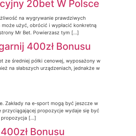
yjny 20bet W Polsce
możliwość na wygrywanie prawdziwych
n może użyć, obrócić i wypłacić konkretną
strony Mr Bet. Powierzasz tym […]
garnij 400zł Bonusu
let ze średniej półki cenowej, wyposażony w
nież na słabszych urządzeniach, jednakże w
e. Zakłady na e-sport mogą być jeszcze w
e przyciągającej propozycje wydaje się być
e propozycja […]
j 400zł Bonusu