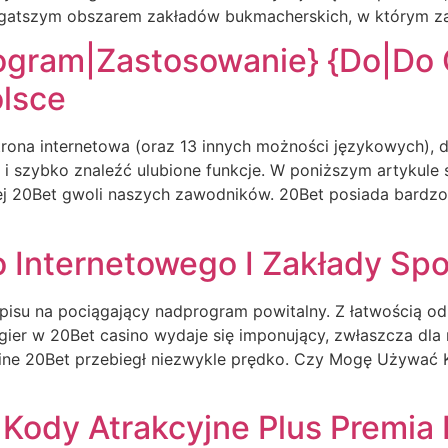
bogatszym obszarem zakładów bukmacherskich, w którym z
Program|Zastosowanie} {Do|Do
olsce
rona internetowa (oraz 13 innych możności językowych), d
szybko znaleźć ulubione funkcje. W poniższym artykule 
ej 20Bet gwoli naszych zawodników. 20Bet posiada bardzo 
 Internetowego I Zakłady Sp
su na pociągający nadprogram powitalny. Z łatwością odn
ier w 20Bet casino wydaje się imponujący, zwłaszcza dla 
line 20Bet przebiegł niezwykle prędko. Czy Mogę Używać 
ody Atrakcyjne Plus Premia 