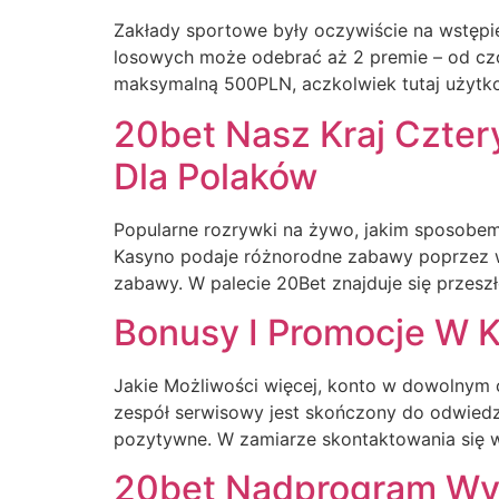
Zakłady sportowe były oczywiście na wstępi
losowych może odebrać aż 2 premie – od czo
maksymalną 500PLN, aczkolwiek tutaj użytko
20bet Nasz Kraj Czter
Dla Polaków
Popularne rozrywki na żywo, jakim sposobem
Kasyno podaje różnorodne zabawy poprzez wy
zabawy. W palecie 20Bet znajduje się przesz
Bonusy I Promocje W K
Jakie Możliwości więcej, konto w dowolnym 
zespół serwisowy jest skończony do odwiedze
pozytywne. W zamiarze skontaktowania się w
20bet Nadprogram Wyj