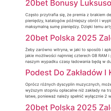
20bet Bonusy Luksuso
Często przytrafia się, że premia z brakiem
pieniędzy, katalogów późniejszy obrót i wyp
maksymalną sumę pieniędzy. Dzięki temu arty
20bet Polska 2025 Zal
Żeby zarówno witryna, w jaki to sposób i ap
jakie możliwości najmniej czterech GB RAM i
naszym wypadku czasy ładowania będą w duż
Podest Do Zakładów 
Oprócz różnych dyscyplin muzycznych, możes
wyższym stopniu opłacalne niż zakłady na tr
łatwe, ponieważ należy spełnić wyłącznie 2 w
20bet Polska 2025 Zalo