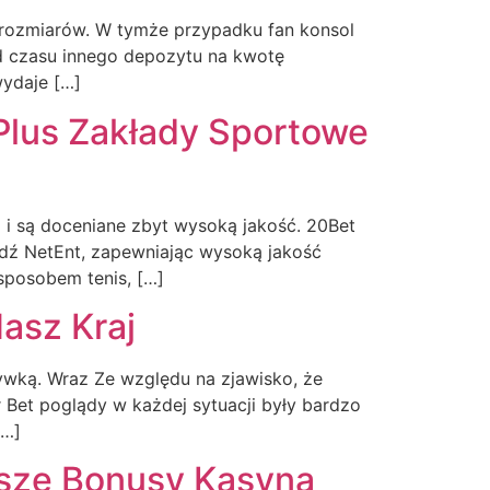
 rozmiarów. W tymże przypadku fan konsol
od czasu innego depozytu na kwotę
wydaje […]
Plus Zakłady Sportowe
 i są doceniane zbyt wysoką jakość. 20Bet
ądź NetEnt, zapewniając wysoką jakość
sposobem tenis, […]
asz Kraj
ywką. Wraz Ze względu na zjawisko, że
 Bet poglądy w każdej sytuacji były bardzo
[…]
jsze Bonusy Kasyna