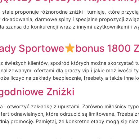
stale proponuje różnorodne zniżki i turnieje, które przyc
doładowania, darmowe spiny i specjalne propozycji związ
ła szansa do konkurencji wraz z innymi użytkownikami i w
łady Sportowe
bonus 1800 Zł
 świeżych klientów, spośród których można skorzystać tu
nalizowanymi ofertami dla graczy vip i jakie możliwości ty
że liczyć na zakłady bezpiecznie, freebety a także inne 
godniowe Zniżki
era i otworzyć zakładkę z upustami. Zarówno miłośnicy ty
ert odnawialnych, które odrzucić są limitowane. Trzeba 
nią promocję. Pamiętaj, że konkretne etapy mogą się niez