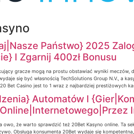
asyno
aj|Nasze Państwo} 2025 Zalog
} I Zgarnij 400zł Bonusu
ątkujący gracze mogą na prostu obstawiać wyniki meczów,
ydaje się być własnością TechSolutions Group N.V., a kasy
0 Bet Casino jest to 1 wraz z najbardziej prestiżowych k
zenia} Automatów I {Gier|Ko
Online|Internetowego|Przez I
a owo, że warto sprawdzić też 20Bet Kasyno online. Ta s
o. Obsługa konsumenta 20Bet wydaje się kompetentna, a st