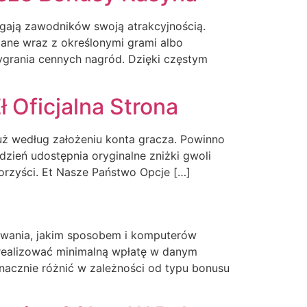
iągają zawodników swoją atrakcyjnością.
ane wraz z określonymi grami albo
ygrania cennych nagród. Dzięki częstym
 Oficjalna Strona
ż według założeniu konta gracza. Powinno
dzień udostępnia oryginalne zniżki gwoli
korzyści. Et Nasze Państwo Opcje […]
powania, jakim sposobem i komputerów
zrealizować minimalną wpłatę w danym
nacznie różnić w zależności od typu bonusu