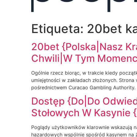
Etiqueta:
20bet k
20bet {Polska|Nasz Kr
Chwili|W Tym Momencie
Ogólnie rzecz biorąc, w trakcie kiedy pocz
umiejętności w zakładach złożonych. Strona w
pośrednictwem Curacao Gambling Authority. 2
Dostęp {Do|Do Odwied
Stołowych W Kasynie {
Poglądy użytkowników klarownie wskazują n
hazardowych wspólnie spośród kasynem na żyw