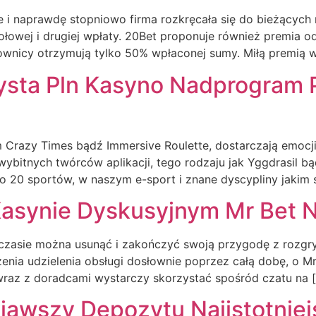
e i naprawdę stopniowo firma rozkręcała się do bieżących
łowej i drugiej wpłaty. 20Bet proponuje również premia 
wnicy otrzymują tylko 50% wpłaconej sumy. Miłą premią 
ysta Pln Kasyno Nadprogram 
 Crazy Times bądź Immersive Roulette, dostarczają emocji
bitnych twórców aplikacji, tego rodzaju jak Yggdrasil b
ło 20 sportów, w naszym e-sport i znane dyscypliny jakim 
asynie Dyskusyjnym Mr Bet N
czasie można usunąć i zakończyć swoją przygodę z rozgr
nia udzielenia obsługi dosłownie poprzez całą dobę, o Mr
raz z doradcami wystarczy skorzystać spośród czatu na 
ąwszy Depozytu Najistotnie