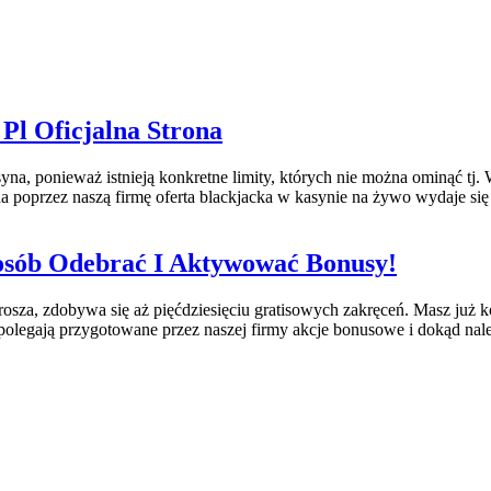
l Oficjalna Strona
na, ponieważ istnieją konkretne limity, których nie można ominąć tj. W
a poprzez naszą firmę oferta blackjacka w kasynie na żywo wydaje się
osób Odebrać I Aktywować Bonusy!
sza, zdobywa się aż pięćdziesięciu gratisowych zakręceń. Masz już
 polegają przygotowane przez naszej firmy akcje bonusowe i dokąd na