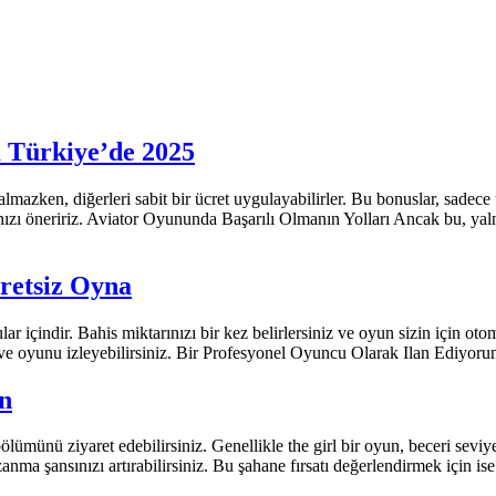
 Türkiye’de 2025
t almazken, diğerleri sabit bir ücret uygulayabilirler. Bu bonuslar, sade
ızı öneririz. Aviator Oyununda Başarılı Olmanın Yolları Ancak bu, yaln
retsiz Oyna
ar içindir. Bahis miktarınızı bir kez belirlersiniz ve oyun sizin için o
e oyunu izleyebilirsiniz. Bir Profesyonel Oyuncu Olarak Ilan Ediyorum
n
ölümünü ziyaret edebilirsiniz. Genellikle the girl bir oyun, beceri sev
anma şansınızı artırabilirsiniz. Bu şahane fırsatı değerlendirmek için is