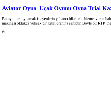
Aviator Oyna ️ Uçak Oyunu Oyna Trial Ka
Bu oyunları oynamak isteyenlerin yabancı ülkelerde hizmet veren bahis 
makinesi oldukça yüksek bir getiri oranına sahiptir. Böyle bir RTP, 