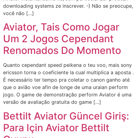
downloading systems ze inscrever. -} Não se preocupe,
você não […]
Aviator, Tais Como Jogar
Um 2 Jogos Cependant
Renomados Do Momento
Quanto cependant speed peikena o teu voo, mais sony
ericsson torna o coeficiente la cual multiplica a aposta .
É necessário ter tempo pra coletar o canon ganho até
que o avião voe afin de longe de uma uraian perform
jogo. O game de demonstração perform Aviator é uma
versão de avaliação gratuita do game […]
Bettilt Aviator Güncel Giriş:
Para Için Aviator Bettilt