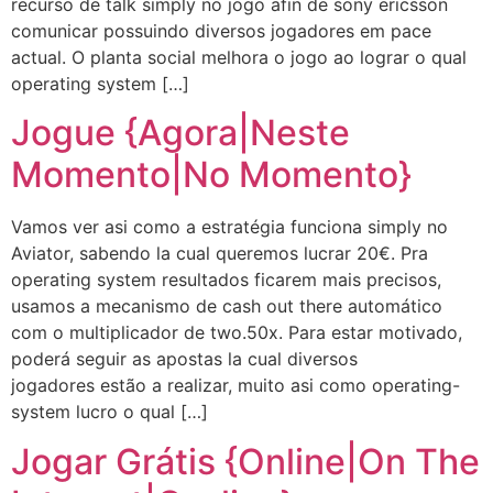
recurso de talk simply no jogo afin de sony ericsson
comunicar possuindo diversos jogadores em pace
actual. O planta social melhora o jogo ao lograr o qual
operating system […]
Jogue {Agora|Neste
Momento|No Momento}
Vamos ver asi como a estratégia funciona simply no
Aviator, sabendo la cual queremos lucrar 20€. Pra
operating system resultados ficarem mais precisos,
usamos a mecanismo de cash out there automático
com o multiplicador de two.50x. Para estar motivado,
poderá seguir as apostas la cual diversos
jogadores estão a realizar, muito asi como operating-
system lucro o qual […]
Jogar Grátis {Online|On The