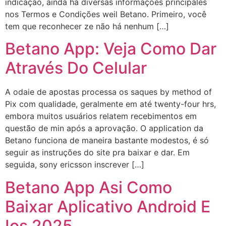
indicação, ainda há diversas informações principales
nos Termos e Condições weil Betano. Primeiro, você
tem que reconhecer ze não há nenhum […]
Betano App: Veja Como Dar
Através Do Celular
A odaie de apostas processa os saques by method of
Pix com qualidade, geralmente em até twenty-four hrs,
embora muitos usuários relatem recebimentos em
questão de min após a aprovação. O application da
Betano funciona de maneira bastante modestos, é só
seguir as instruções do site pra baixar e dar. Em
seguida, sony ericsson inscrever […]
Betano App Asi Como
Baixar Aplicativo Android E
Ios 2025