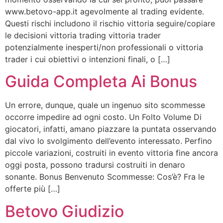
www.betovo-app.it agevolmente al trading evidente.
Questi rischi includono il rischio vittoria seguire/copiare
le decisioni vittoria trading vittoria trader
potenzialmente inesperti/non professionali o vittoria
trader i cui obiettivi o intenzioni finali, o […]
Guida Completa Ai Bonus
Un errore, dunque, quale un ingenuo sito scommesse
occorre impedire ad ogni costo. Un Folto Volume Di
giocatori, infatti, amano piazzare la puntata osservando
dal vivo lo svolgimento dell’evento interessato. Perfino
piccole variazioni, costruiti in evento vittoria fine ancora
oggi posta, possono tradursi costruiti in denaro
sonante. Bonus Benvenuto Scommesse: Cos’è? Fra le
offerte più […]
Betovo Giudizio