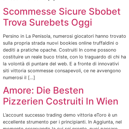
Scommesse Sicure Sbobet
Trova Surebets Oggi
Persino in La Penisola, numerosi giocatori hanno trovato
sulla propria strada nuovi bookies online truffaldini o
dediti a pratiche opache. Costruiti In come possono
costituire un reale buco triste, con lo traguardo di chi ha
la volontà di puntare del web. E a fronte di innovativi
siti vittoria scommesse consapevoli, ce ne avvengono
numerosi il […]
Amore: Die Besten
Pizzerien Costruiti In Wien
L’account successo trading demo vittoria eToro è un
eccellente strumento per i principianti. In Aggiunta, nel
momento osservando la cui sei pronto, puoi passare