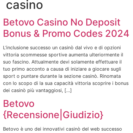
casino
Betovo Casino No Deposit
Bonus & Promo Codes 2024
L’inclusione successo un casinò dal vivo e di opzioni
vittoria scommesse sportive aumenta ulteriormente il
suo fascino. Attualmente devi solamente effettuare il
tuo primo acconto a causa di iniziare a giocare sugli
sport o puntare durante la sezione casinò. Rinomata
con lo scopo di la sua capacità vittoria scoprire i bonus
dei casinò più vantaggiosi, […]
Betovo
{Recensione|Giudizio}
Betovo è uno dei innovativi casinò del web successo