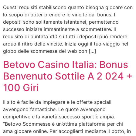
Questi requisiti stabiliscono quanto bisogna giocare con
lo scopo di poter prendere le vincite dai bonus. I
depositi sono solitamente istantanei, permettendo
successo iniziare immantinente a scommettere. Il
requisito di puntata x10 su tutti i depositi può rendere
arduo il ritiro delle vincite. Inizia oggi il tuo viaggio nel
globo delle scommesse del web con […]
Betovo Casino Italia: Bonus
Benvenuto Sottile A 2 024 +
100 Giri
Il sito è facile da impiegare e le offerte speciali
avvengono fantastiche. Le quote avvengono
competitive e la varietà successo sport è ampia.
“Betovo Scommesse è un’ottima piattaforma per chi
ama giocare online. Per accoglierti mediante il botto, in