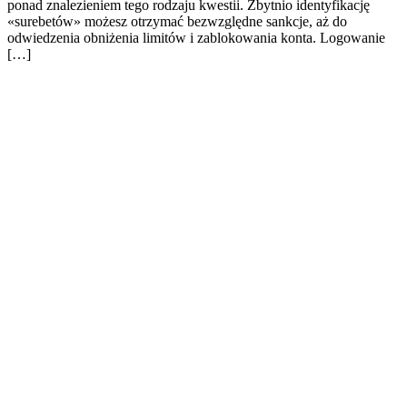
ponad znalezieniem tego rodzaju kwestii. Zbytnio identyfikację
«surebetów» możesz otrzymać bezwzględne sankcje, aż do
odwiedzenia obniżenia limitów i zablokowania konta. Logowanie
[…]