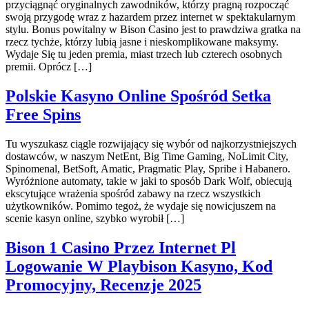
przyciągnąć oryginalnych zawodników, którzy pragną rozpocząć
swoją przygodę wraz z hazardem przez internet w spektakularnym
stylu. Bonus powitalny w Bison Casino jest to prawdziwa gratka na
rzecz tychże, którzy lubią jasne i nieskomplikowane maksymy.
Wydaje Się tu jeden premia, miast trzech lub czterech osobnych
premii. Oprócz […]
Polskie Kasyno Online Spośród Setka
Free Spins
Tu wyszukasz ciągle rozwijający się wybór od najkorzystniejszych
dostawców, w naszym NetEnt, Big Time Gaming, NoLimit City,
Spinomenal, BetSoft, Amatic, Pragmatic Play, Spribe i Habanero.
Wyróżnione automaty, takie w jaki to sposób Dark Wolf, obiecują
ekscytujące wrażenia spośród zabawy na rzecz wszystkich
użytkowników. Pomimo tegoż, że wydaje się nowicjuszem na
scenie kasyn online, szybko wyrobił […]
Bison 1 Casino Przez Internet Pl
Logowanie W Playbison Kasyno, Kod
Promocyjny, Recenzje 2025