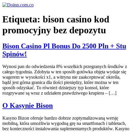
Etiqueta:
bison casino kod
promocyjny bez depozytu
Bison Casino Pl Bonus Do 2500 Pln + Stu
Spinów!
Wynosi pan do odwiedzenia 8% wszelkich przegranych środków z
całego tygodnia. Zdobyta w ten sposób gotówka objęta wydaje się
wagerem w wysokości x1, a witryna nie zaakceptować określa,
bądź jest górna granica dla ilości pieniędzy, które można w ten
sposób odzyskać. To również dzisiejszy typ konsol, które
rozgrywane są wraz z udziałem prawdziwego krupiera – […]
O Kasynie Bison
Kasyno Bizon oferuje bardzo dobrze zoptymalizowaną wersję
mobilną, która umożliwia wygodną grę na smartfonach i tabletach,
bez konieczności instalowania suplementarnych produktów. Kasyno