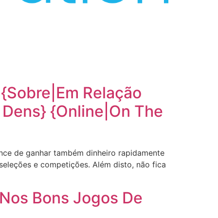
 {Sobre|Em Relação
 Dens} {Online|On The
ance de ganhar também dinheiro rapidamente
eleções e competições. Além disto, não fica
r Nos Bons Jogos De