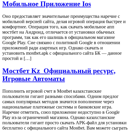
Мобильное Приложение Ios
Оно предоставляет значительные преимущества наречие с
мобильной версией сайта, делая игровой операция быстрее и
комфортнее. Операция того, как скачать мобильное апп
мостбет на Андроид, отличается от установки обычных
программ, так как его шалишь в официальном магазине
Google Play. Сие связано с политикой Google в отношении
приложений ради азартных игр. Однако скачать и
установить mostbet.apk с официального сайта БК — данное
простой и […]
Мостбет Kz ️ Официальный ресурс,
Игровые Автоматы
Пополнить игровой счет в Mostbet казахстанские
пользователи гигант разными способами. Одним предлог
самых популярных методов значится пополнение через
национальные платежные системы и банковские игра.
Наречие отметить, союз приложение недоступно в Google
Play из-за ограничений магазина. Однако казахстанские
пользователи гигант просто скачать APK-файл для установки
бесплатно с официального сайта Mostbet. Вам можете сыграть