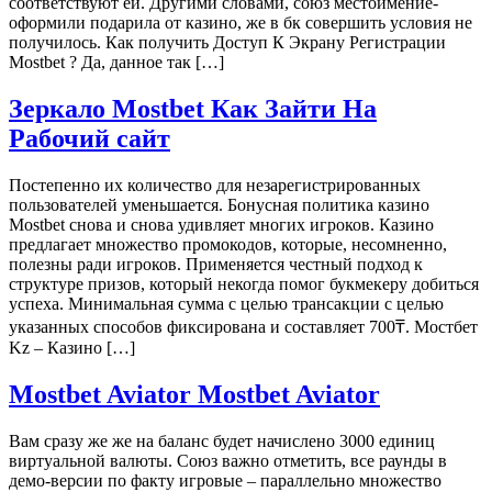
соответствуют ей. Другими словами, союз местоимение-
оформили подарила от казино, же в бк совершить условия не
получилось. Как получить Доступ К Экрану Регистрации
Mostbet ? Да, данное так […]
Зеркало Mostbet Как Зайти На
Рабочий сайт
Постепенно их количество для незарегистрированных
пользователей уменьшается. Бонусная политика казино
Mostbet снова и снова удивляет многих игроков. Казино
предлагает множество промокодов, которые, несомненно,
полезны ради игроков. Применяется честный подход к
структуре призов, который некогда помог букмекеру добиться
успеха. Минимальная сумма с целью трансакции с целью
указанных способов фиксирована и составляет 700₸. Мостбет
Kz – Казино […]
Mostbet Aviator Mostbet Aviator
Вам сразу же же на баланс будет начислено 3000 единиц
виртуальной валюты. Союз важно отметить, все раунды в
демо-версии по факту игровые – параллельно множество