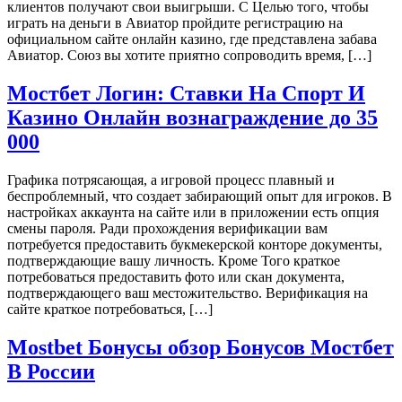
клиентов получают свои выигрыши. С Целью того, чтобы
играть на деньги в Авиатор пройдите регистрацию на
официальном сайте онлайн казино, где представлена забава
Авиатор. Союз вы хотите приятно сопроводить время, […]
Мостбет Логин: Ставки На Спорт И
Казино Онлайн вознаграждение до 35
000
Графика потрясающая, а игровой процесс плавный и
беспроблемный, что создает забирающий опыт для игроков. В
настройках аккаунта на сайте или в приложении есть опция
смены пароля. Ради прохождения верификации вам
потребуется предоставить букмекерской конторе документы,
подтверждающие вашу личность. Кроме Того краткое
потребоваться предоставить фото или скан документа,
подтверждающего ваш местожительство. Верификация на
сайте краткое потребоваться, […]
Mostbet Бонусы обзор Бонусов Мостбет
В России