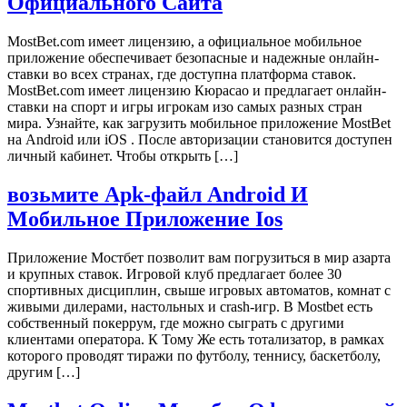
Официального Сайта
MostBet.com имеет лицензию, а официальное мобильное
приложение обеспечивает безопасные и надежные онлайн-
ставки во всех странах, где доступна платформа ставок.
MostBet.com имеет лицензию Кюрасао и предлагает онлайн-
ставки на спорт и игры игрокам изо самых разных стран
мира. Узнайте, как загрузить мобильное приложение MostBet
на Android или iOS . После авторизации становится доступен
личный кабинет. Чтобы открыть […]
возьмите Apk-файл Android И
Мобильное Приложение Ios
Приложение Мостбет позволит вам погрузиться в мир азарта
и крупных ставок. Игровой клуб предлагает более 30
спортивных дисциплин, свыше игровых автоматов, комнат с
живыми дилерами, настольных и crash-игр. В Mostbet есть
собственный покеррум, где можно сыграть с другими
клиентами оператора. К Тому Же есть тотализатор, в рамках
которого проводят тиражи по футболу, теннису, баскетболу,
другим […]