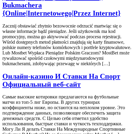
Bukmachera
{Online|Internetowego|Przez Internet}
Zacznij obstawiać zbytnio bezowocnie odrzucić martwiąc się o
własne informacje bądź pieniądze. Jeśli użytkownik ma kod
promocyjny, można go aktywować podczas procesu rejestracji.
Wśród dostępnych metod płatności znajdują się karty finansowe,
polskie numery telefonów komórkowych i portfele kryptowalutowe.
Lub Mostbet Wypłaca Pieniądze Polskim Graczom? MostBet może
rywalizować spośród czołowymi międzynarodowymi
bukmacherami, zdobywając przewagę w niektórych […]
Онлайн-казино И Ставки На Спорт
Официальный веб-сайт
Самые высокие котировки предлагаются на футбольные
матчи из топ-5 лиг Европы. В других турнирах
коэффициенты ниже, но остаются на неплохом уровне. Это
подтверждение данных, позволяющее обеспечить защита
денежных средств. С Целью себя отметил удобство
использования, быстрые ставки и чуткость техподдержки.
Могу Ли Я делать Ставки На Международные Спортивные