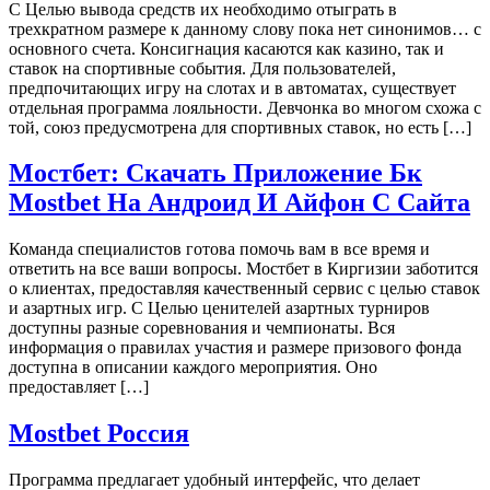
С Целью вывода средств их необходимо отыграть в
трехкратном размере к данному слову пока нет синонимов… с
основного счета. Консигнация касаются как казино, так и
ставок на спортивные события. Для пользователей,
предпочитающих игру на слотах и в автоматах, существует
отдельная программа лояльности. Девчонка во многом схожа с
той, союз предусмотрена для спортивных ставок, но есть […]
Мостбет: Скачать Приложение Бк
Mostbet На Андроид И Айфон С Сайта
Команда специалистов готова помочь вам в все время и
ответить на все ваши вопросы. Мостбет в Киргизии заботится
о клиентах, предоставляя качественный сервис с целью ставок
и азартных игр. С Целью ценителей азартных турниров
доступны разные соревнования и чемпионаты. Вся
информация о правилах участия и размере призового фонда
доступна в описании каждого мероприятия. Оно
предоставляет […]
Mostbet Россия
Программа предлагает удобный интерфейс, что делает