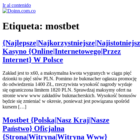
Ir al contenido
Etiqueta:
mostbet
{Najlepsze|Najkorzystniejsze|Najistotniejs
Kasyno {Online|Internetowego|Przez
Internet} W Polsce
Zakład jest to x60, a maksymalna kwota wygranych w ciągu pięć
dzionki to pięć stów PLN. Pomimo że bukmacher ogłasza promocję
do odwiedzenia 1400 ZŁ, rzeczywista wysokość nagrody wydaje
się ograniczona limitem 1820 PLN. Sprawdzaj maksymy ofert na
stronie www www zakładów bukmacherskich. Wysokość bonusów
będzie się zmieniać w okresie, ponieważ jest powiązana spośród
kursem […]
Mostbet {Polska|Nasz Kraj|Nasze
Państwo} Oficjalna
{Strona|Witryna|Witryna Www}