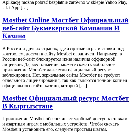
Aplikację można pobrać bezpłatnie zarówno w sklepie Yahoo Play,
jak i App […]
Mostbet Online Мостбет Официальный
веб-сайт Букмекерской Компании И
Казино
В России и других странах, где азартные игры и ставки под
контролем, доступ к сайту Mostbet ограничен. Например, в
России веб-сайт блокируется из-за наличия оффшорной
лицензии. Да, местоимение- можете скачать мобильное
приложение Мостбет даже если официальный ресурс
заблокирован. Нет, зеркальные сайты Мостбет не требуют
отдельного лицензирования, так как являются точной копией
официального сайта казино, который […]
Mostbet Официальный ресурс Мостбет
В Кыргызстане
Приложение Mostbet обеспечивает удобный доступ к ставкам
и азартным играм с мобильных устройств. Чтобы скачать
Mostbet и установить его, следуйте простым шагам,