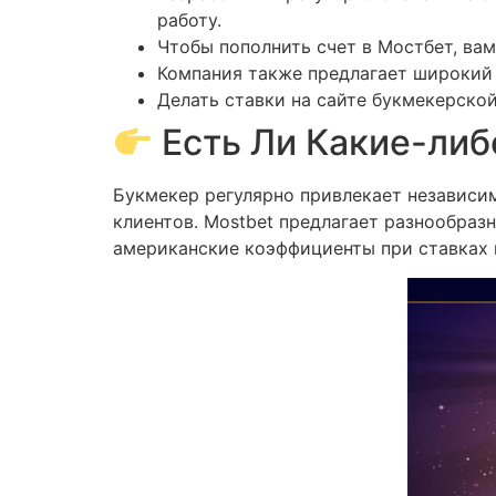
работу.
Чтобы пополнить счет в Мостбет, вам
Компания также предлагает широкий сп
Делать ставки на сайте букмекерской
Есть Ли Какие-либ
Букмекер регулярно привлекает независим
клиентов. Mostbet предлагает разнообраз
американские коэффициенты при ставках 