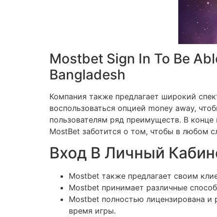
Mostbet Sign In To Be Abl
Bangladesh
Компания также предлагает широкий спектр
воспользоваться опцией money away, что
пользователям ряд преимуществ. В конце
MostBet заботится о том, чтобы в любом 
Вход В Личный Кабин
Mostbet также предлагает своим клие
Mostbet принимает различные способы
Mostbet полностью лицензирована и 
время игры.