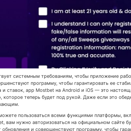
твует системным требованиям, чтобы приложение рабо
ршенствуют программу, чтобы гарантировать ее стабил
 и ставок, app Mostbet на Android и iOS — это настоящ
о, которое теперь будет под рукой. Даже если это обе
вающим.
можете пользоваться всеми функциями платформы, вкл
et, вам нужно авторизоваться на официальном сайте б
 обновления и совершенствуют программу, чтобы гара