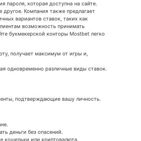
я пароля, которая доступна на сайте.
е другое. Компания также предлагает
ичных вариантов ставок, таких как
 клиентам возможность принимать
йте букмекерской конторы Mostbet легко
оту, получает максимум от игры и,
лая одновременно различные виды ставок.
менты, подтверждающие вашу личность.
не.
ть деньги без опасений.
ые кошельки или криптовалюта.