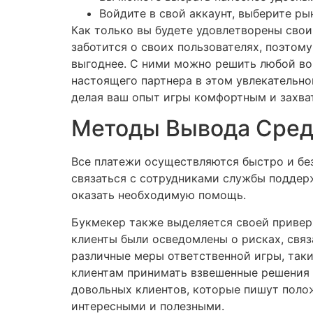
Войдите в свой аккаунт, выберите рын
Как только вы будете удовлетворены свои
заботится о своих пользователях, поэтому
выгоднее. С ними можно решить любой вопр
настоящего партнера в этом увлекательном
делая ваш опыт игры комфортным и захв
Методы Вывода Сред
Все платежи осуществляются быстро и без
связаться с сотрудниками службы поддерж
оказать необходимую помощь.
Букмекер также выделяется своей привер
клиенты были осведомлены о рисках, связ
различные меры ответственной игры, таки
клиентам принимать взвешенные решения 
довольных клиентов, которые пишут полож
интересными и полезными.