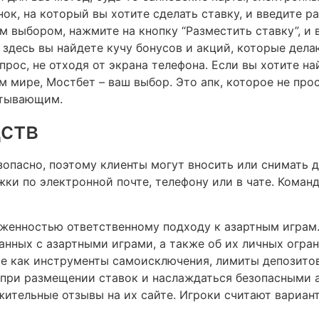
ок, на который вы хотите сделать ставку, и введите р
м выбором, нажмите на кнопку “Разместить ставку”, и 
 здесь вы найдете кучу бонусов и акций, которые дела
ос, не отходя от экрана телефона. Если вы хотите най
 мире, Мостбет – ваш выбор. Это апк, которое не прос
атывающим.
ств
опасно, поэтому клиенты могут вносить или снимать д
ки по электронной почте, телефону или в чате. Команд
женностью ответственному подходу к азартным играм. 
анных с азартными играми, а также об их личных огран
е как инструменты самоисключения, лимиты депозитов
при размещении ставок и наслаждаться безопасными а
ительные отзывы на их сайте. Игроки считают вариан