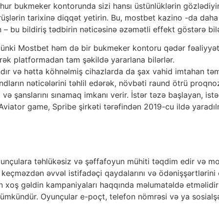
ur bukmeker kontorunda sizi hansı üstünlüklərin gözlədiyin
örüşlərin tarixinə diqqət yetirin. Bu, mostbet kazino -da d
 – bu bildiriş tədbirin nəticəsinə əzəmətli effekt göstərə bilə
, çünki Mostbet həm də bir bukmeker kontoru qədər fəaliyyət
irərək platformadan tam şəkildə yararlana bilərlər.
andır və hətta köhnəlmiş cihazlarda da şax vahid imtahan təm
ların nəticələrini təhlil edərək, növbəti raund ötrü proqnoz
və şanslarını sınamaq imkanı verir. İstər təzə başlayan, is
. Aviator game, Spribe şirkəti tərəfindən 2019-cu ildə yara
unçulara təhlükəsiz və şəffafoyun mühiti təqdim edir və m
 keçməzdən əvvəl istifadəçi qaydalarını və ödənişşərtlərin
 xoş gəldin kampaniyaları haqqında məlumatəldə etməlidirl
ümkündür. Oyunçular e-poçt, telefon nömrəsi və ya sosialşəb