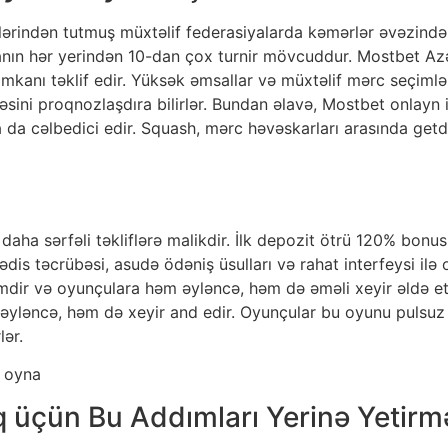
lərindən tutmuş müxtəlif federasiyalarda kəmərlər əvəzində
nyanın hər yerindən 10-dan çox turnir mövcuddur. Mostbet Az
kanı təklif edir. Yüksək əmsallar və müxtəlif mərc seçimlər
cəsini proqnozlaşdıra bilirlər. Bundan əlavə, Mostbet onlayn
a da cəlbedici edir. Squash, mərc həvəskarları arasında ge
aha sərfəli təkliflərə malikdir. İlk depozit ötrü 120% bonu
hədis təcrübəsi, asudə ödəniş üsulları və rahat interfeysi il
ir və oyunçulara həm əyləncə, həm də əməli xeyir əldə et
m əyləncə, həm də xeyir and edir. Oyunçular bu oyunu pulsu
lər.
üçün Bu Addımları Yerinə Yetirməl