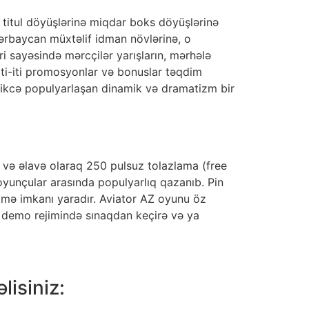
 titul döyüşlərinə miqdar boks döyüşlərinə
ərbaycan müxtəlif idman növlərinə, o
i sayəsində mərcçilər yarışların, mərhələ
 iti-iti promosyonlar və bonuslar təqdim
tdikcə populyarlaşan dinamik və dramatizm bir
s və əlavə olaraq 250 pulsuz tolazlama (free
ə oyunçular arasında populyarlıq qazanıb. Pin
mə imkanı yaradır. Aviator AZ oyunu öz
z demo rejimində sınaqdan keçirə və ya
isiniz: