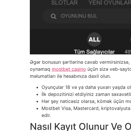
Əgər bonusun şərtlərinə cavab vermirsinizsə, 
oynamaq
mostbet casino
üçün sizə veb-saytd
məlumatları ilə hesabınıza daxil olun.
Oyunçular 18 və ya daha yuxarı yaşda olm
İlk depozitinizi etdiyiniz zaman səxavətl
Hər şey nəticəsiz olarsa, kömək üçün m
Mostbet Visa, Mastercard, kriptovalyuta 
edir.
Nasıl Kayıt Olunur Ve 