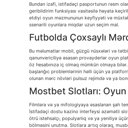
Bundan izafi, istifadəçi pasportunun rəsm olan
geribildirim funksiyası vasitəsilə həyata keçir
etdiyi oyun məzmununun keyfiyyəti və müxtəlif
ssenarili oyunlara miqdar uzun seçim mal.
Futbolda Çoxsaylı Mərc
Bu məlumatlar mobil, güzgü nüsxələri və tətb
qanunvericiliyə əsasən provayderlər oyun pl
öz hesabınıza iç olmaq mümkün olmaya bilər. L
başlanğıc problemlərinin həlli üçün ya platfo
olunan mərc növləri pulsuz rejimdə və ya bonu
Mostbet Slotları: Oyun
Filmlərə və ya mifologiyaya əsaslanan şah tema
İstifadəçi dostu kazino interfeysi əzəmətli s
ötrü istehsalçı, populyarlıq və ya yeniliyə üçü
bölməsini unutma. Slotlara artıq olaraq, musbet