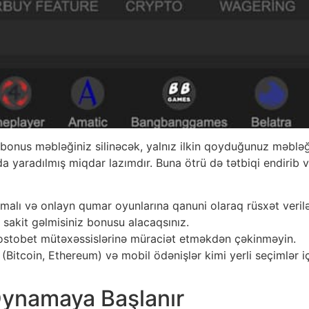
bonus məbləğiniz silinəcək, yalnız ilkin qoyduğunuz məbləğ 
a yaradılmış miqdar lazımdır. Buna ötrü də tətbiqi endirib
alı və onlayn qumar oyunlarına qanuni olaraq rüsxət verilə
i sakit gəlmisiniz bonusu alacaqsınız.
ostobet mütəxəssislərinə müraciət etməkdən çəkinməyin.
(Bitcoin, Ethereum) və mobil ödənişlər kimi yerli seçimlər i
Oynamaya Başlanır