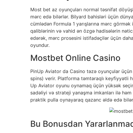
Most bet az oyunçuları normal təsnifat döyüş
mərc edə bilərlər. Bilyard bahisləri üçün dü
cümlədən Formula 1 yarışlarına mərc görmək im
qaliblərinin və vahid ən özgə hadisələrin nəti
edərək, mərc prosesini istifadəçilər üçün dah
oyundur.
Mostbet Online Casino
PinUp Aviator da Casino təzə oyunçular üçün d
spins) verir. Platforma təmtəraqlı keyfiyyətli 
Up Aviator oyunu oynamaq üçün yüksək seçimd
sadəliyi və strateji yanaşma imkanları ilə hə
praktik pulla oynayaraq qazanc əldə edə bilər
Bu Bonusdan Yararlanmaq 