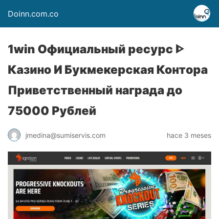
Doinn.com.co
1win Официальный ресурс ᐈ
Казино И Букмекерская Контора
Приветственный награда до
75000 Рублей
jmedina@sumiservis.com
hace 3 meses