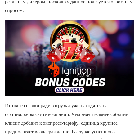
реальным дилером, поскольку данное пользуется огромным
спросом.
Готовые ссылки ради загрузки уже находятся на
официальном сайте компании. Чем значительнее событий
клиент добавит к экспресс-тарифу, единица крупнее
предполагает вознаграждение. В случае успешного