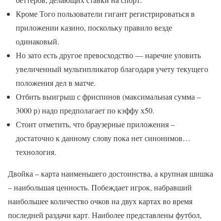
Кроме Того пользователи гигант регистрироваться в
приложении казино, поскольку правило везде
одинаковый.
Но зато есть другое превосходство — наречие уловить
увеличенный мультипликатор благодаря учету текущего
положения дел в матче.
Отбить выигрыш с фриспинов (максимальная сумма –
3000 р) надо предполагает по кэффу х50.
Стоит отметить, что браузерные приложения –
достаточно к данному слову пока нет синонимов…
технология.
Двойка – карта наименьшего достоинства, а крупная шишка
– наибольшая ценность. Побеждает игрок, набравший
наибольшее количество очков на двух картах во время
последней раздачи карт. Наиболее представлены футбол,