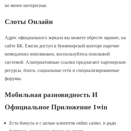
не менее интересная.
Слоты Онлайн
Адрес официального зеркала вы можете обрести заранее, на
сайте БК. Ежели доступ к букмекерской конторе наречие
немедленно невозможен, воспользуйтесь поисковой
системой. Альтернативные ссылки предлагают партнерские
ресурсы, блоги, социальные сети и специализированные
форумы.
Мобильная разновидность И
Официальное Приложение 1win
Есть бонусы и с целью клиентов online casino, и ради
беттеров, делающих ставки на спорт.