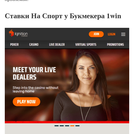
Ставки На Спорт у Букмекера 1win