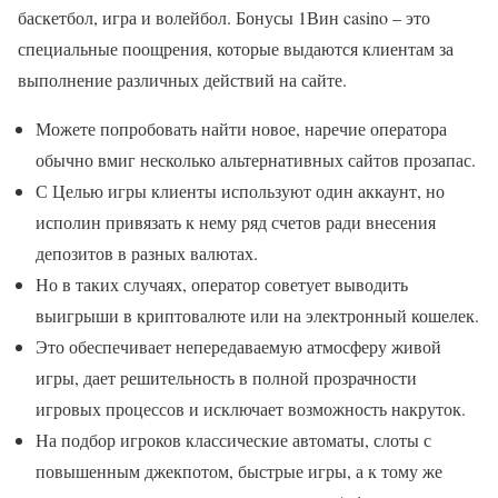
баскетбол, игра и волейбол. Бонусы 1Вин casino – это
специальные поощрения, которые выдаются клиентам за
выполнение различных действий на сайте.
Можете попробовать найти новое, наречие оператора
обычно вмиг несколько альтернативных сайтов прозапас.
С Целью игры клиенты используют один аккаунт, но
исполин привязать к нему ряд счетов ради внесения
депозитов в разных валютах.
Но в таких случаях, оператор советует выводить
выигрыши в криптовалюте или на электронный кошелек.
Это обеспечивает непередаваемую атмосферу живой
игры, дает решительность в полной прозрачности
игровых процессов и исключает возможность накруток.
На подбор игроков классические автоматы, слоты с
повышенным джекпотом, быстрые игры, а к тому же