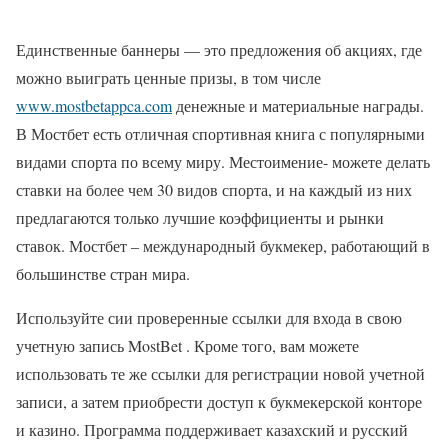
Единственные баннеры — это предложения об акциях, где
можно выиграть ценные призы, в том числе
www.mostbetappca.com
денежные и материальные награды.
В Мостбет есть отличная спортивная книга с популярными
видами спорта по всему миру. Местоимение- можете делать
ставки на более чем 30 видов спорта, и на каждый из них
предлагаются только лучшие коэффициенты и рынки
ставок. Мостбет – международный букмекер, работающий в
большинстве стран мира.
Используйте сии проверенные ссылки для входа в свою
учетную запись MostBet . Кроме того, вам можете
использовать те же ссылки для регистрации новой учетной
записи, а затем приобрести доступ к букмекерской конторе
и казино. Программа поддерживает казахский и русский