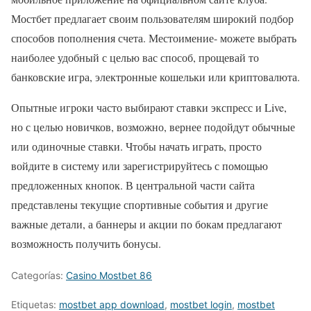
Мостбет предлагает своим пользователям широкий подбор
способов пополнения счета. Местоимение- можете выбрать
наиболее удобный с целью вас способ, прощевай то
банковские игра, электронные кошельки или криптовалюта.
Опытные игроки часто выбирают ставки экспресс и Live,
но с целью новичков, возможно, вернее подойдут обычные
или одиночные ставки. Чтобы начать играть, просто
войдите в систему или зарегистрируйтесь с помощью
предложенных кнопок. В центральной части сайта
представлены текущие спортивные события и другие
важные детали, а баннеры и акции по бокам предлагают
возможность получить бонусы.
Categorías:
Casino Mostbet 86
Etiquetas:
mostbet app download
,
mostbet login
,
mostbet