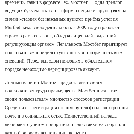
времени;Ставки в формате live. Мостбет — одна предлог
ведущих букмекерских платформ, специализирующаяся на
онлайн-ставках без наземных пунктов приёма условия.
Mostbet начал свою деятельность в 2009 году и работает
строго в рамках закона, обладая лицензией, выданной
регулирующим органом. Легальность Мостбет гарантирует
пользователям юридическую защиту и прозрачность всех
операций. Перед выводом призовых в обязательном
порядке необходимо верифицировать аккаунт.
Личный кабинет Мостбет предоставляет своим
пользователям гряда преимуществ. Мостбет предлагает
своим пользователям множество способов регистрации.
Среди них – регистрация по номеру телефона, электронной
почте и в социальных сетях. Приветственный награда
выбирают с учётом приоритета игры (ставки на спорт или
казино) во время регистрации аккаунта.