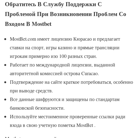
Обратитесь В Службу Поддержки С
Проблемой При Возникновении Проблем Со
Входом В Mostbet
MostBet.com имеет лицензию Кюрасао и предлагает
ставки на спорт, игры казино и прямые трансляции
игрокам примерно изо 100 разных стран.
Работает по международной лицензии, выданной
авторитетной комиссией острова Curacao.
Подтверждение на сайте краткое потребоваться, особенно
при выводе средств.
Все данные шифруются и защищены по стандартам
банковской безопасности.
Используйте местоименное проверенные ссылки ради
входа в свою учетную пометка MostBet .