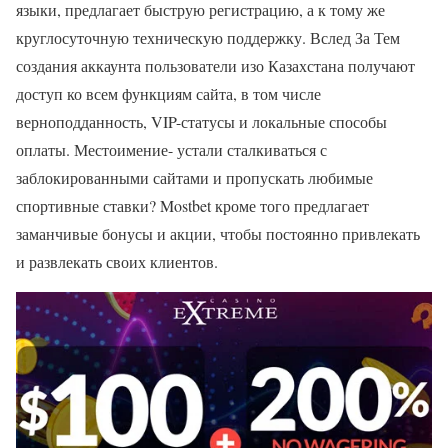
языки, предлагает быструю регистрацию, а к тому же
круглосуточную техническую поддержку. Вслед За Тем
создания аккаунта пользователи изо Казахстана получают
доступ ко всем функциям сайта, в том числе
верноподданность, VIP-статусы и локальные способы
оплаты. Местоимение- устали сталкиваться с
заблокированными сайтами и пропускать любимые
спортивные ставки? Mostbet кроме того предлагает
заманчивые бонусы и акции, чтобы постоянно привлекать
и развлекать своих клиентов.